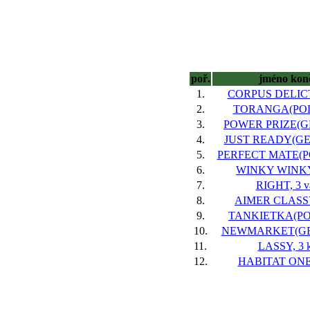
poř.
jméno kon
1.
CORPUS DELICTI
2.
TORANGA(POL),
3.
POWER PRIZE(GER
4.
JUST READY(GER)
5.
PERFECT MATE(POL
6.
WINKY WINKY,
7.
RIGHT, 3 v
8.
AIMER CLASSY,
9.
TANKIETKA(POL)
10.
NEWMARKET(GER)
11.
LASSY, 3 k
12.
HABITAT ONE,