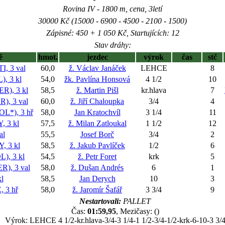
Rovina IV - 1800 m, cena, 3letí
30000 Kč (15000 - 6900 - 4500 - 2100 - 1500)
Zápisné: 450 + 1 050 Kč, Startujících: 12
Stav dráhy:
ě
hmot.
jezdec
výrok
čas
stč
, 3 val
60,0
ž. Václav Janáček
LEHCE
8
 3 kl
54,0
žk. Pavlína Honsová
4 1/2
10
), 3 kl
58,5
ž. Martin Pišl
kr.hlava
7
, 3 val
60,0
ž. Jiří Chaloupka
3/4
4
*), 3 hř
58,0
Jan Kratochvíl
3 1/4
11
 3 kl
57,5
ž. Milan Zatloukal
1 1/2
12
al
55,5
Josef Borč
3/4
2
 3 kl
58,5
ž. Jakub Pavlíček
1/2
6
, 3 kl
54,5
ž. Petr Foret
krk
5
, 3 val
58,0
ž. Dušan Andrés
6
1
l
58,5
Jan Derych
10
3
 3 hř
58,0
ž. Jaromír Šafář
3 3/4
9
Nestartovali:
PALLET
Čas:
01:59,95
, Mezičasy: ()
Výrok: LEHCE 4 1/2-kr.hlava-3/4-3 1/4-1 1/2-3/4-1/2-krk-6-10-3 3/