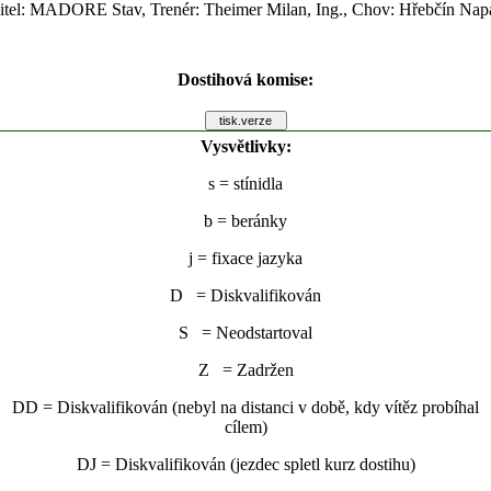
itel: MADORE Stav, Trenér: Theimer Milan, Ing., Chov: Hřebčín Nap
Dostihová komise:
Vysvětlivky:
s
= stínidla
b
= beránky
j
= fixace jazyka
D = Diskvalifikován
S = Neodstartoval
Z = Zadržen
DD = Diskvalifikován (nebyl na distanci v době, kdy vítěz probíhal
cílem)
DJ = Diskvalifikován (jezdec spletl kurz dostihu)