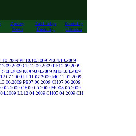
y
Zprávy
Zákl. údaje
Kontakty
News
Basic fig.
Contacts
1.10.2009 PE
10.10.2009 PE
04.10.2009
13.09.2009 CH
12.09.2009 PE
12.09.2009
15.08.2009 KO
09.08.2009 MI
08.08.2009
12.07.2009 LL
11.07.2009 MO
11.07.2009
13.06.2009 PE
07.06.2009 CH
07.06.2009
10.05.2009 CH
09.05.2009 MO
08.05.2009
.04.2009 LL
12.04.2009 CH
05.04.2009 CH