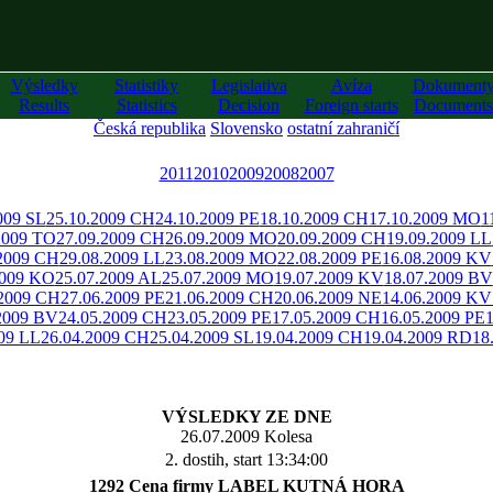
Výsledky
Statistiky
Legislativa
Avíza
Dokument
Results
Statistics
Decision
Foreign starts
Documents
Česká republika
Slovensko
ostatní zahraničí
2011
2010
2009
2008
2007
009 SL
25.10.2009 CH
24.10.2009 PE
18.10.2009 CH
17.10.2009 MO
1
2009 TO
27.09.2009 CH
26.09.2009 MO
20.09.2009 CH
19.09.2009 LL
.2009 CH
29.08.2009 LL
23.08.2009 MO
22.08.2009 PE
16.08.2009 KV
2009 KO
25.07.2009 AL
25.07.2009 MO
19.07.2009 KV
18.07.2009 BV
.2009 CH
27.06.2009 PE
21.06.2009 CH
20.06.2009 NE
14.06.2009 KV
2009 BV
24.05.2009 CH
23.05.2009 PE
17.05.2009 CH
16.05.2009 PE
009 LL
26.04.2009 CH
25.04.2009 SL
19.04.2009 CH
19.04.2009 RD
18
VÝSLEDKY ZE DNE
26.07.2009 Kolesa
2. dostih, start 13:34:00
1292 Cena firmy LABEL KUTNÁ HORA