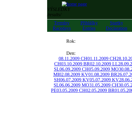
VÝSLEDKY
/results/
Termíny
Přihlášky
Startky
Racedays
Entries
Declaration
««
Rok:
»»
Den:
08.11.2009 CH
01.11.2009 CH
28.10.2
CH
03.10.2009 BR
02.10.2009 LL
28.09.
SL
06.09.2009 CH
05.09.2009 MO
30.08
MI
02.08.2009 KV
01.08.2009 BR
26.07.
SH
06.07.2009 KV
05.07.2009 KV
28.06
SL
06.06.2009 MO
31.05.2009 CH
30.05.
PE
03.05.2009 CH
02.05.2009 BR
01.05.2