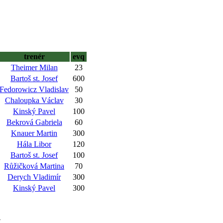
trenér
evq
Theimer Milan
23
Bartoš st. Josef
600
Fedorowicz Vladislav
50
Chaloupka Václav
30
Kinský Pavel
100
Bekrová Gabriela
60
Knauer Martin
300
Hála Libor
120
Bartoš st. Josef
100
Růžičková Martina
70
Derych Vladimír
300
Kinský Pavel
300
4