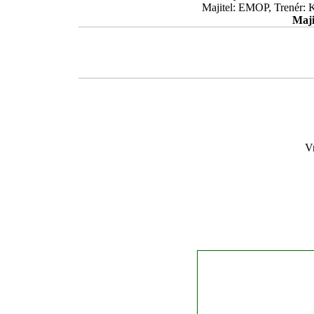
Majitel: EMOP, Trenér: 
Maji
Vr