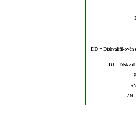
DD = Diskvalifikován (n
DJ = Diskvalif
P
SN
ZN =