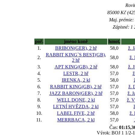
Rovin
85000 Kč (425
Maj. prémie:
Zápisné: 1 
poř.
jméno koně
hmot.
1.
BRIBON(GER), 2 hř
58,0
ž. 
RABBIT KING`S BEST(GB),
2.
58,0
ž.
2 hř
3.
APT KING(GB), 2 hř
58,0
ž. 
4.
LESTR, 2 hř
57,0
ž
5.
IRENKA, 2 kl
58,0
6.
RABBIT KING(GB), 2 hř
57,0
ž. 
7.
JAZZ BARON(GER), 2 hř
57,0
ž. 
8.
WELL DONE, 2 kl
57,0
ž. V
9.
LETNÍ HVĚZDA, 2 kl
57,0
10.
LABEL FIVE, 2 hř
58,0
ž.
11.
MERRBACA, 2 kl
57,0
Čas:
01:15,3
Výrok: BOJ 1 1/2-1 