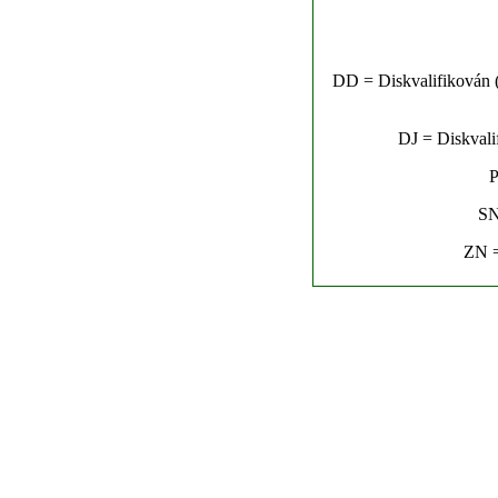
DD = Diskvalifikován (n
DJ = Diskvalif
P
SN
ZN =