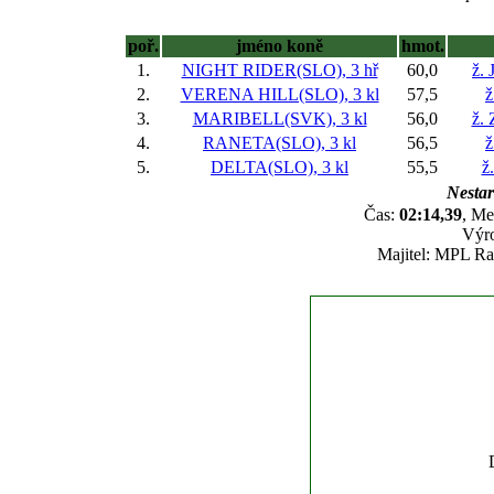
poř.
jméno koně
hmot.
1.
NIGHT RIDER(SLO), 3 hř
60,0
ž. 
2.
VERENA HILL(SLO), 3 kl
57,5
ž
3.
MARIBELL(SVK), 3 kl
56,0
ž.
4.
RANETA(SLO), 3 kl
56,5
ž
5.
DELTA(SLO), 3 kl
55,5
ž
Nestar
Čas:
02:14,39
, Me
Výro
Majitel: MPL Ra