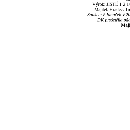
Výrok: JISTĚ 1-2 1/
Majitel: Hradec, T
Sankce: ž.Janáček V.20
DK prošetřila pád
Maji