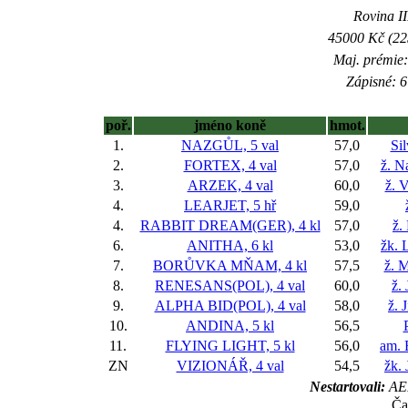
Rovina II
45000 Kč (225
Maj. prémie:
Zápisné: 6
poř.
jméno koně
hmot.
1.
NAZGŮL, 5 val
57,0
Si
2.
FORTEX, 4 val
57,0
ž. N
3.
ARZEK, 4 val
60,0
ž. 
4.
LEARJET, 5 hř
59,0
4.
RABBIT DREAM(GER), 4 kl
57,0
ž.
6.
ANITHA, 6 kl
53,0
žk. 
7.
BORŮVKA MŇAM, 4 kl
57,5
ž. M
8.
RENESANS(POL), 4 val
60,0
ž.
9.
ALPHA BID(POL), 4 val
58,0
ž. 
10.
ANDINA, 5 kl
56,5
11.
FLYING LIGHT, 5 kl
56,0
am. 
ZN
VIZIONÁŘ, 4 val
54,5
žk.
Nestartovali:
AE
Ča