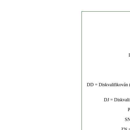
DD = Diskvalifikován (n
DJ = Diskvalif
P
SN
ZN =