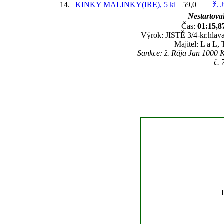
14.
KINKY MALINKY(IRE), 5 kl
59,0
ž. 
Nestartoval
Čas:
01:15,8
Výrok: JISTĚ 3/4-kr.hlava
Majitel: L a L,
Sankce: ž. Rája Jan 1000 K
č.