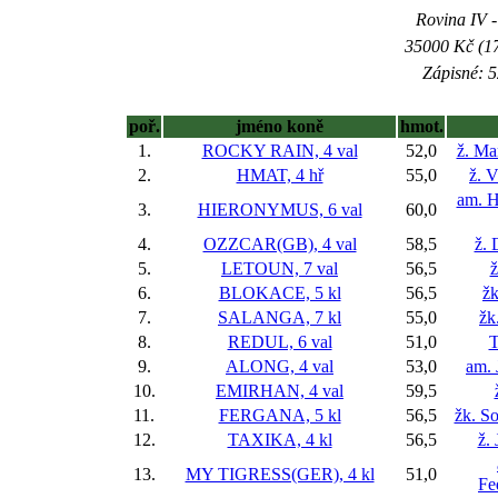
Rovina IV -
35000 Kč (17
Zápisné: 5
poř.
jméno koně
hmot.
1.
ROCKY RAIN, 4 val
52,0
ž. Ma
2.
HMAT, 4 hř
55,0
ž. 
am. H
3.
HIERONYMUS, 6 val
60,0
4.
OZZCAR(GB), 4 val
58,5
ž. 
5.
LETOUN, 7 val
56,5
ž
6.
BLOKACE, 5 kl
56,5
žk
7.
SALANGA, 7 kl
55,0
žk
8.
REDUL, 6 val
51,0
T
9.
ALONG, 4 val
53,0
am. 
10.
EMIRHAN, 4 val
59,5
11.
FERGANA, 5 kl
56,5
žk. S
12.
TAXIKA, 4 kl
56,5
ž.
13.
MY TIGRESS(GER), 4 kl
51,0
Fe