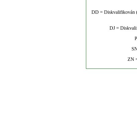
DD = Diskvalifikován (n
DJ = Diskvalif
P
SN
ZN =