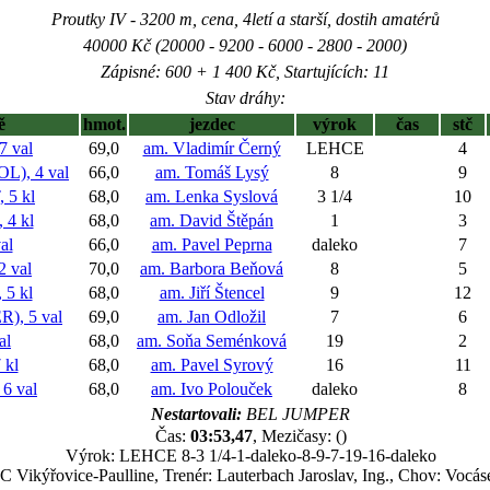
Proutky IV - 3200 m, cena, 4letí a starší, dostih amatérů
40000 Kč (20000 - 9200 - 6000 - 2800 - 2000)
Zápisné: 600 + 1 400 Kč, Startujících: 11
Stav dráhy:
ě
hmot.
jezdec
výrok
čas
stč
 val
69,0
am. Vladimír Černý
LEHCE
4
), 4 val
66,0
am. Tomáš Lysý
8
9
 5 kl
68,0
am. Lenka Syslová
3 1/4
10
4 kl
68,0
am. David Štěpán
1
3
al
66,0
am. Pavel Peprna
daleko
7
 val
70,0
am. Barbora Beňová
8
5
5 kl
68,0
am. Jiří Štencel
9
12
, 5 val
69,0
am. Jan Odložil
7
6
al
68,0
am. Soňa Seménková
19
2
 kl
68,0
am. Pavel Syrový
16
11
6 val
68,0
am. Ivo Polouček
daleko
8
Nestartovali:
BEL JUMPER
Čas:
03:53,47
, Mezičasy: ()
Výrok: LEHCE 8-3 1/4-1-daleko-8-9-7-19-16-daleko
DC Vikýřovice-Paulline, Trenér: Lauterbach Jaroslav, Ing., Chov: Vocás