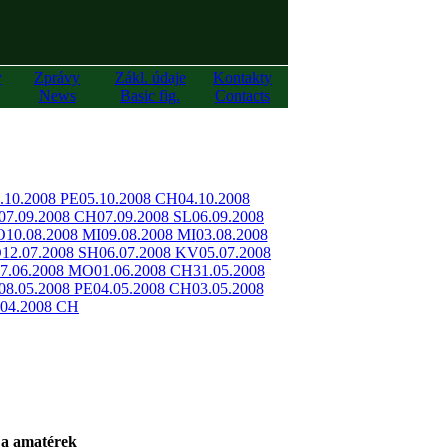
y
Zprávy
Zákl. údaje
Kontakty
News
Basic fig.
Contacts
.10.2008 PE
05.10.2008 CH
04.10.2008
07.09.2008 CH
07.09.2008 SL
06.09.2008
O
10.08.2008 MI
09.08.2008 MI
03.08.2008
O
12.07.2008 SH
06.07.2008 KV
05.07.2008
7.06.2008 MO
01.06.2008 CH
31.05.2008
08.05.2008 PE
04.05.2008 CH
03.05.2008
.04.2008 CH
a amatérek