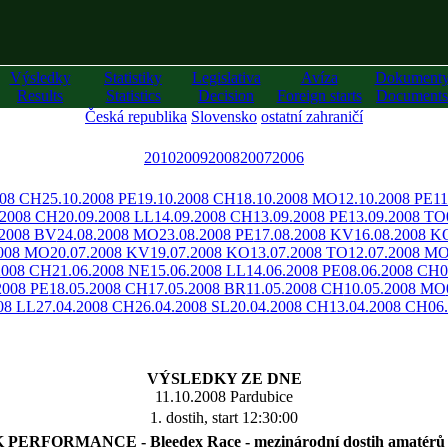
Výsledky
Statistiky
Legislativa
Avíza
Dokument
Results
Statistics
Decision
Foreign starts
Documents
Česká republika
Slovensko
ostatní zahraničí
2010
2009
2008
2007
2006
008 CH
25.10.2008 PE
19.10.2008 CH
18.10.2008 MO
12.10.2008 PE
11
.2008 CH
20.09.2008 LL
14.09.2008 CH
13.09.2008 PE
13.09.2008 TO
.2008 BV
24.08.2008 MO
23.08.2008 PE
17.08.2008 KV
16.08.2008 K
2008 MO
20.07.2008 KV
19.07.2008 KO
13.07.2008 TO
12.07.2008 M
2008 CH
21.06.2008 NE
15.06.2008 LL
14.06.2008 PE
08.06.2008 CH
0
2008 PE
18.05.2008 CH
17.05.2008 BR
11.05.2008 CH
10.05.2008 MO
08 LL
27.04.2008 CH
26.04.2008 SL
20.04.2008 CH
13.04.2008 CH
06
VÝSLEDKY ZE DNE
11.10.2008 Pardubice
1. dostih, start 12:30:00
 PERFORMANCE - Bleedex Race - mezinárodní dostih amatérů 