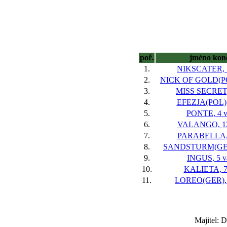
poř.
jméno kon
1.
NIKSCATER, 7
2.
NICK OF GOLD(POL
3.
MISS SECRET,
4.
EFEZJA(POL), 
5.
PONTE, 4 v
6.
VALANGO, 12
7.
PARABELLA, 
8.
SANDSTURM(GER)
9.
INGUS, 5 v
10.
KALIETA, 7
11.
LOREO(GER), 
Majitel: 