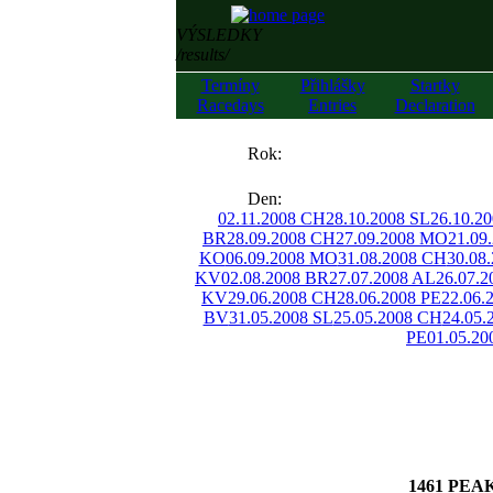
VÝSLEDKY
/results/
Termíny
Přihlášky
Startky
Racedays
Entries
Declaration
««
Rok:
»»
Den:
02.11.2008 CH
28.10.2008 SL
26.10.2
BR
28.09.2008 CH
27.09.2008 MO
21.09
KO
06.09.2008 MO
31.08.2008 CH
30.08
KV
02.08.2008 BR
27.07.2008 AL
26.07.
KV
29.06.2008 CH
28.06.2008 PE
22.06.
BV
31.05.2008 SL
25.05.2008 CH
24.05.
PE
01.05.20
1461 PEAK