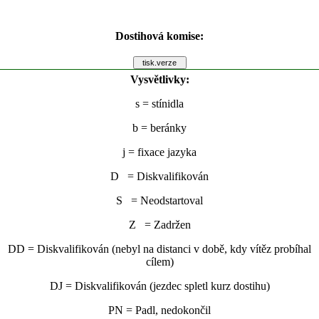
Dostihová komise:
Vysvětlivky:
s
= stínidla
b
= beránky
j
= fixace jazyka
D = Diskvalifikován
S = Neodstartoval
Z = Zadržen
DD = Diskvalifikován (nebyl na distanci v době, kdy vítěz probíhal
cílem)
DJ = Diskvalifikován (jezdec spletl kurz dostihu)
PN = Padl, nedokončil