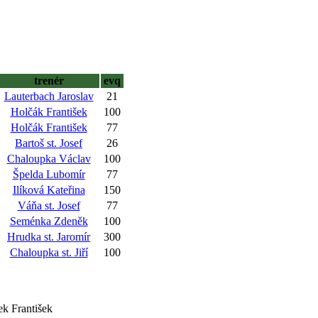
trenér
evq
Lauterbach Jaroslav
21
Holčák František
100
Holčák František
77
Bartoš st. Josef
26
Chaloupka Václav
100
Špelda Lubomír
77
Ilíková Kateřina
150
Váňa st. Josef
77
Seménka Zdeněk
100
Hrudka st. Jaromír
300
Chaloupka st. Jiří
100
ek František