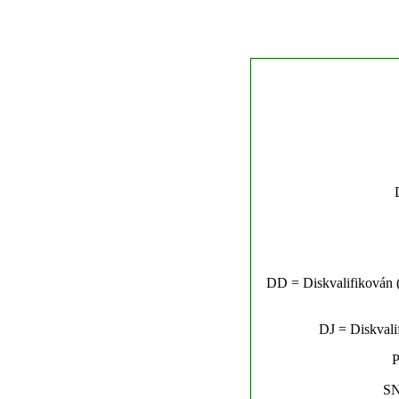
DD = Diskvalifikován (n
DJ = Diskvalif
P
SN