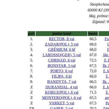
Steeplechase
60000 Kč (300
Maj. prémie:
Zápisné: 9
poř.
jméno koně
hmot.
1.
RECTOR, 8 val
66,5
Fr
2.
ZADAR(POL), 5 val
68,0
L
3.
GRÉMIUM, 6 hř
68,0
ž
4.
LAROSSO(GER), 5 val
67,0
Ján
5.
CHRISAD, 6 val
72,5
ž.
6.
BONSTAR, 5 val
67,5
žk. 
7.
PORTO, 6 val
72,0
ž. 
8.
FILIPA, 6 kl
66,0
ž.
9.
BANDYTA, 7 val
66,5
žk. 
Z
DURANDAL, 4 val
66,0
ž. 
Z
KOBUZ(POL), 6 val
71,5
ž.
Z
MONTERO(POL), 6 val
65,5
am
Z
VARKET, 5 val
67,5
Pa
ZN
GAPER, 5 val
70,5
Zde