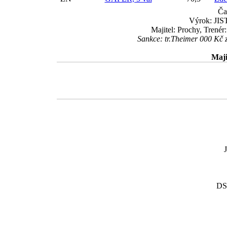
Ča
Výrok: JIST
Majitel: Prochy, Trené
Sankce: tr.Theimer 000 Kč 
Maji
DS