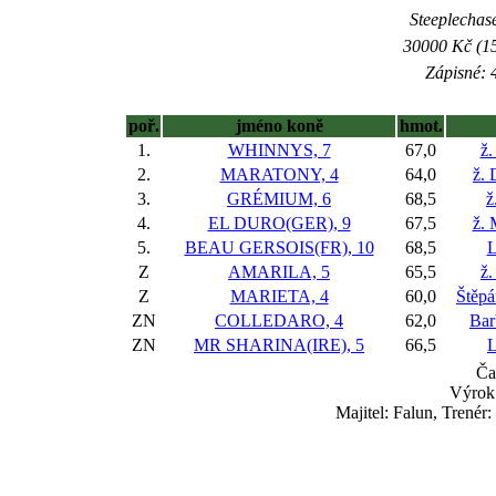
Steeplechase
30000 Kč (15
Zápisné: 4
poř.
jméno koně
hmot.
1.
WHINNYS, 7
67,0
ž.
2.
MARATONY, 4
64,0
ž. 
3.
GRÉMIUM, 6
68,5
ž
4.
EL DURO(GER), 9
67,5
ž. 
5.
BEAU GERSOIS(FR), 10
68,5
L
Z
AMARILA, 5
65,5
ž.
Z
MARIETA, 4
60,0
Štěpá
ZN
COLLEDARO, 4
62,0
Bar
ZN
MR SHARINA(IRE), 5
66,5
L
Ča
Výrok:
Majitel: Falun, Trené