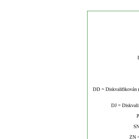
DD = Diskvalifikován (n
DJ = Diskvalif
P
SN
ZN =