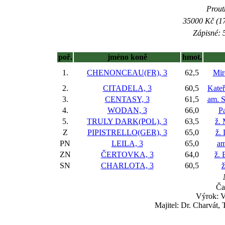
Prout
35000 Kč (17
Zápisné: 5
poř.
jméno koně
hmot.
1.
CHENONCEAU(FR), 3
62,5
Mir
2.
CITADELA, 3
60,5
Kateř
3.
CENTASY, 3
61,5
am. 
4.
WODAN, 3
66,0
Pa
5.
TRULY DARK(POL), 3
63,5
ž.
Z
PIPISTRELLO(GER), 3
65,0
ž.
PN
LEILA, 3
65,0
am
ZN
ČERTOVKA, 3
64,0
ž. 
SN
CHARLOTA, 3
60,5
ž
Ča
Výrok: 
Majitel: Dr. Charvát,