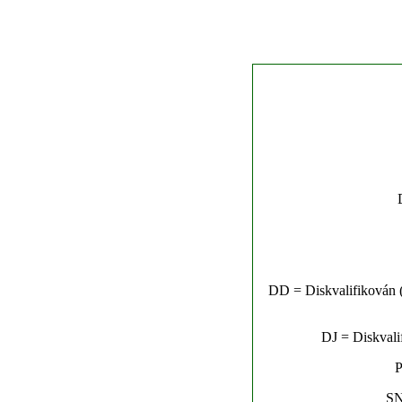
DD = Diskvalifikován (n
DJ = Diskvalif
P
SN