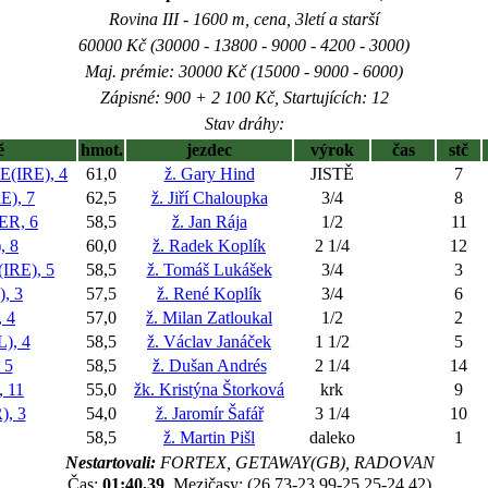
Rovina III - 1600 m, cena, 3letí a starší
60000 Kč (30000 - 13800 - 9000 - 4200 - 3000)
Maj. prémie: 30000 Kč (15000 - 9000 - 6000)
Zápisné: 900 + 2 100 Kč, Startujících: 12
Stav dráhy:
ě
hmot.
jezdec
výrok
čas
stč
(IRE), 4
61,0
ž. Gary Hind
JISTĚ
7
), 7
62,5
ž. Jiří Chaloupka
3/4
8
R, 6
58,5
ž. Jan Rája
1/2
11
 8
60,0
ž. Radek Koplík
2 1/4
12
RE), 5
58,5
ž. Tomáš Lukášek
3/4
3
, 3
57,5
ž. René Koplík
3/4
6
 4
57,0
ž. Milan Zatloukal
1/2
2
), 4
58,5
ž. Václav Janáček
1 1/2
5
 5
58,5
ž. Dušan Andrés
2 1/4
14
 11
55,0
žk. Kristýna Štorková
krk
9
, 3
54,0
ž. Jaromír Šafář
3 1/4
10
58,5
ž. Martin Pišl
daleko
1
Nestartovali:
FORTEX, GETAWAY(GB), RADOVAN
Čas:
01:40,39
, Mezičasy: (26,73-23,99-25,25-24,42)