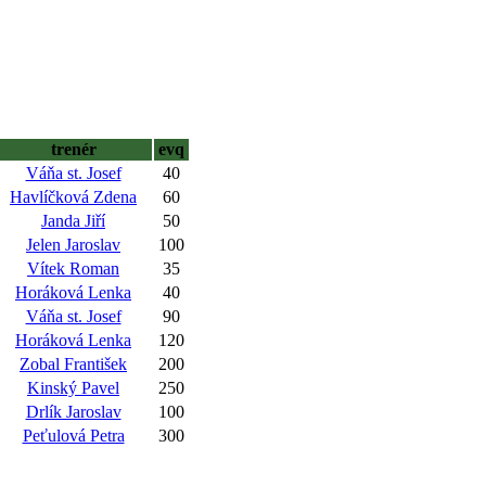
trenér
evq
Váňa st. Josef
40
Havlíčková Zdena
60
Janda Jiří
50
Jelen Jaroslav
100
Vítek Roman
35
Horáková Lenka
40
Váňa st. Josef
90
Horáková Lenka
120
Zobal František
200
Kinský Pavel
250
Drlík Jaroslav
100
Peťulová Petra
300