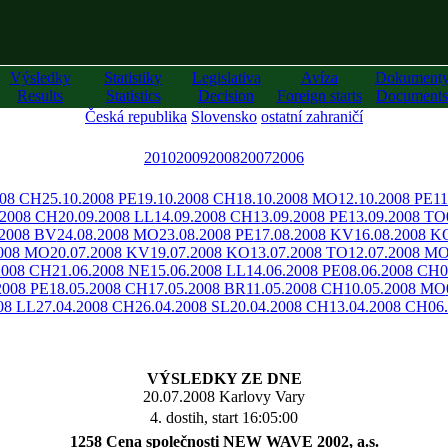
Výsledky
Statistiky
Legislativa
Avíza
Dokument
Results
Statistics
Decision
Foreign starts
Documents
Česká republika
Slovensko
ostatní zahraničí
2010
2009
2008
2007
2006
008 CH
25.10.2008 PE
19.10.2008 CH
18.10.2008 MO
12.10.2008 PE
11
.2008 CH
20.09.2008 LL
14.09.2008 CH
13.09.2008 PE
13.09.2008 TO
.2008 BV
24.08.2008 MO
23.08.2008 PE
17.08.2008 KV
16.08.2008 K
2008 MO
20.07.2008 KV
19.07.2008 KO
13.07.2008 TO
12.07.2008 M
2008 CH
21.06.2008 NE
15.06.2008 LL
14.06.2008 PE
08.06.2008 CH
0
2008 PE
18.05.2008 CH
17.05.2008 BR
11.05.2008 CH
10.05.2008 MO
08 LL
27.04.2008 CH
26.04.2008 SL
20.04.2008 CH
13.04.2008 CH
06
VÝSLEDKY ZE DNE
20.07.2008 Karlovy Vary
4. dostih, start 16:05:00
1258 Cena společnosti NEW WAVE 2002, a.s.