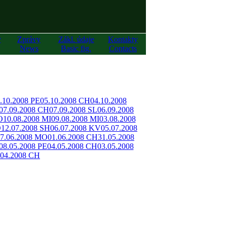
y
Zprávy
Zákl. údaje
Kontakty
News
Basic fig.
Contacts
.10.2008 PE
05.10.2008 CH
04.10.2008
07.09.2008 CH
07.09.2008 SL
06.09.2008
O
10.08.2008 MI
09.08.2008 MI
03.08.2008
O
12.07.2008 SH
06.07.2008 KV
05.07.2008
7.06.2008 MO
01.06.2008 CH
31.05.2008
08.05.2008 PE
04.05.2008 CH
03.05.2008
.04.2008 CH