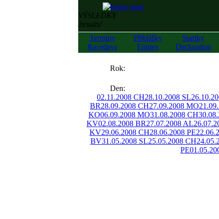
VÝSLEDKY
/results/
Termíny
Přihlášky
Startky
Racedays
Entries
Declaration
««
Rok:
»»
Den:
02.11.2008 CH
28.10.2008 SL
26.10.2
BR
28.09.2008 CH
27.09.2008 MO
21.09
KO
06.09.2008 MO
31.08.2008 CH
30.08
KV
02.08.2008 BR
27.07.2008 AL
26.07.
KV
29.06.2008 CH
28.06.2008 PE
22.06.
BV
31.05.2008 SL
25.05.2008 CH
24.05.
PE
01.05.20