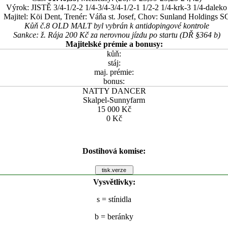
Výrok: JISTĚ 3/4-1/2-2 1/4-3/4-3/4-1/2-1 1/2-2 1/4-krk-3 1/4-daleko
Majitel: Köi Dent, Trenér: Váňa st. Josef, Chov: Sunland Holdings S
Kůň č.8 OLD MALT byl vybrán k antidopingové kontrole
Sankce: ž. Rája 200 Kč za nerovnou jízdu po startu (DŘ §364 b)
Majitelské prémie a bonusy:
kůň:
stáj:
maj. prémie:
bonus:
NATTY DANCER
Skalpel-Sunnyfarm
15 000 Kč
0 Kč
Dostihová komise:
Vysvětlivky:
s
= stínidla
b
= beránky