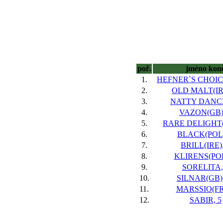
poř.
jméno kon
1.
HEFNER`S CHOICE
2.
OLD MALT(IRE
3.
NATTY DANCE
4.
VAZON(GB),
5.
RARE DELIGHT(I
6.
BLACK(POL)
7.
BRILL(IRE),
8.
KLIRENS(POL
9.
SORELITA,
10.
SILNAR(GB),
11.
MARSSIO(FR)
12.
SABIR, 5