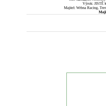
Výrok: JISTĚ kr
Majitel: Wrbna Racing, Tr
Maji