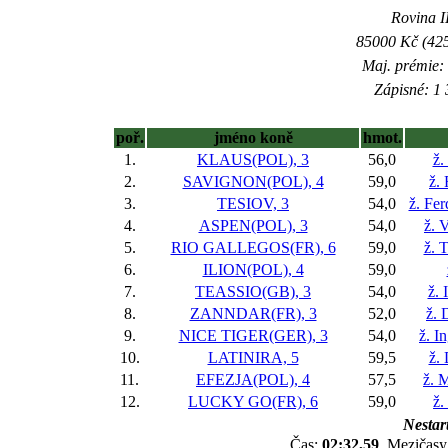
Rovina II
85000 Kč (425
Maj. prémie:
Zápisné: 1 
poř.
jméno koně
hmot.
1.
KLAUS(POL), 3
56,0
ž.
2.
SAVIGNON(POL), 4
59,0
ž.
3.
TESIOV, 3
54,0
ž. Fe
4.
ASPEN(POL), 3
54,0
ž. 
5.
RIO GALLEGOS(FR), 6
59,0
ž. 
6.
ILION(POL), 4
59,0
7.
TEASSIO(GB), 3
54,0
ž. 
8.
ZANNDAR(FR), 3
52,0
ž. 
9.
NICE TIGER(GER), 3
54,0
ž. I
10.
LATINIRA, 5
59,5
ž.
11.
EFEZJA(POL), 4
57,5
ž. 
12.
LUCKY GO(FR), 6
59,0
ž.
Nestart
Čas:
02:32,59
, Mezičasy: