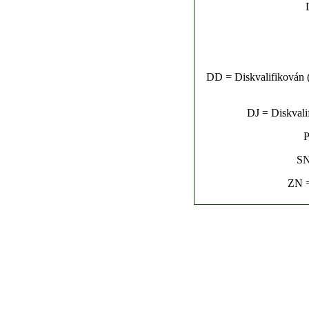
DD = Diskvalifikován (n
DJ = Diskvalif
P
SN
ZN =