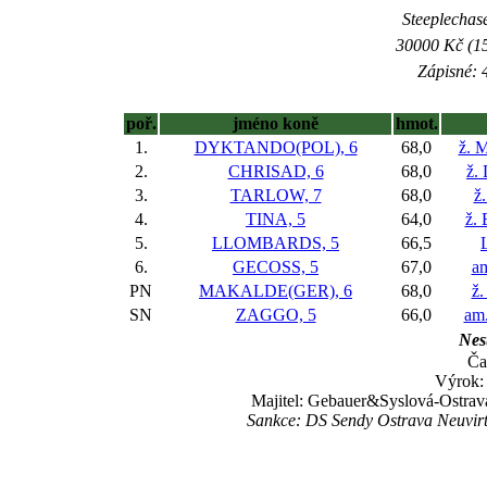
Steeplechase
30000 Kč (15
Zápisné: 4
poř.
jméno koně
hmot.
1.
DYKTANDO(POL), 6
68,0
ž. 
2.
CHRISAD, 6
68,0
ž.
3.
TARLOW, 7
68,0
ž.
4.
TINA, 5
64,0
ž. 
5.
LLOMBARDS, 5
66,5
6.
GECOSS, 5
67,0
am
PN
MAKALDE(GER), 6
68,0
ž.
SN
ZAGGO, 5
66,0
am.
Nest
Ča
Výrok:
Majitel: Gebauer&Syslová-Ostrav
Sankce: DS Sendy Ostrava Neuvir