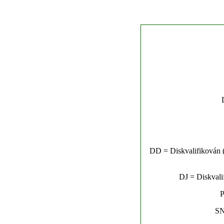
DD = Diskvalifikován (n
DJ = Diskvalif
P
SN