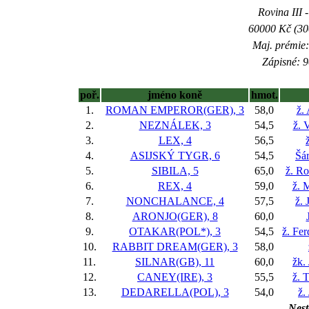
Rovina III -
60000 Kč (300
Maj. prémie:
Zápisné: 9
poř.
jméno koně
hmot.
1.
ROMAN EMPEROR(GER), 3
58,0
ž.
2.
NEZNÁLEK, 3
54,5
ž. 
3.
LEX, 4
56,5
4.
ASIJSKÝ TYGR, 6
54,5
Šá
5.
SIBILA, 5
65,0
ž. R
6.
REX, 4
59,0
ž. 
7.
NONCHALANCE, 4
57,5
ž. 
8.
ARONJO(GER), 8
60,0
9.
OTAKAR(POL*), 3
54,5
ž. Fe
10.
RABBIT DREAM(GER), 3
58,0
11.
SILNAR(GB), 11
60,0
žk.
12.
CANEY(IRE), 3
55,5
ž. 
13.
DEDARELLA(POL), 3
54,0
ž.
Nest