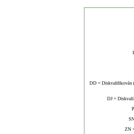
DD = Diskvalifikován (n
DJ = Diskvalif
P
SN
ZN =