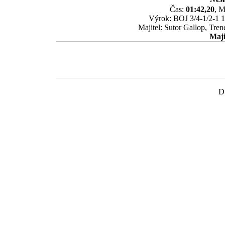
Čas:
01:42,20
, M
Výrok: BOJ 3/4-1/2-1 1/
Majitel: Sutor Gallop, Tre
Maji
D