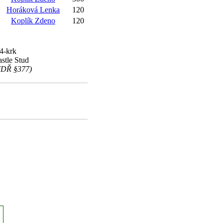
Horáková Lenka
120
Koplík Zdeno
120
-4-krk
astle Stud
 (DŘ §377)