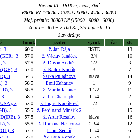
Rovina III - 1818 m, cena, 3letí
60000 Kč (30000 - 13800 - 9000 - 4200 - 3000)
Maj. prémie: 30000 Kč (15000 - 9000 - 6000)
Zápisné: 900 + 2 100 Kč, Startujících: 16
Stav dráhy:
ě
hmot.
jezdec
výrok
čas
stč
, 3
60,0
ž. Jan Rája
JISTĚ
13
GER), 3
57,0
ž. Václav Janáček
3/4
10
 3
57,5
ž. Dušan Andrés
1/2
3
(GB), 3
57,0
ž. Radek Koplík
3
7
), 3
54,5
Šárka Pulpánová
hlava
14
, 3
58,5
Emil Zahariev
1
9
B), 3
58,5
ž. Martin Knauer
1 1/2
11
 3
58,5
ž. Jiří Chaloupka
1 1/4
2
USA), 3
53,0
ž. Ingrid Koplíková
1/2
5
), 3
55,5
ž. Ferdinand Minařík 2
1
15
(IRE), 3
57,5
ž. Artur Resulov
hlava
16
), 3
55,5
ž. Romana Neslerová
2 3/4
12
OL), 3
57,5
Libor Sedlář
1 1/4
6
), 3
55,0
žk. Filip Koplík
2 1/4
1