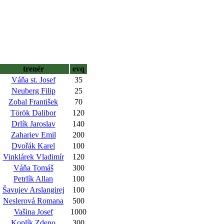
trenér
evq
Váňa st. Josef
35
Neuberg Filip
25
Zobal František
70
Török Dalibor
120
Drlík Jaroslav
140
Zahariev Emil
200
Dvořák Karel
100
Vinklárek Vladimír
120
Váňa Tomáš
300
Petrlík Allan
100
Šavujev Arslangirej
100
Neslerová Romana
500
Vašina Josef
1000
Koplík Zdeno
300