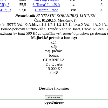
R), 3
55,5
ž. Tomáš Lukášek
4
8
ER), 3
57,0
ž. Martin Srnec
krk
4
Nestartovali:
FANTASTIC KORAN(IRE), LUCIJEN
Čas:
01:59,15
, Mezičasy: ()
ok: JISTĚ 3/4-1/2-3-hlava-1-1 1/2-1 1/4-1/2-1-hlava-2 3/4-1 1/4-2 1/4
: Polar-Sportovní služby-Váňa, Trenér: Váňa st. Josef, Chov: Killeen C
tr.Zahariev Emil 500 Kč za opuštění vyhrazeného prostoru po dostihu
Majitelské prémie a bonusy:
kůň:
stáj:
maj. prémie:
bonus:
CHARNELA
DS Quartis
15 000 Kč
0 Kč
Dostihová komise:
Vysvětlivky: