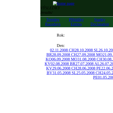
VÝSLEDKY
/results/
Termíny
Přihlášky
Startky
Racedays
Entries
Declaration
««
Rok:
»»
Den:
02.11.2008 CH
28.10.2008 SL
26.10.2
BR
28.09.2008 CH
27.09.2008 MO
21.09
KO
06.09.2008 MO
31.08.2008 CH
30.08
KV
02.08.2008 BR
27.07.2008 AL
26.07.
KV
29.06.2008 CH
28.06.2008 PE
22.06.
BV
31.05.2008 SL
25.05.2008 CH
24.05.
PE
01.05.20