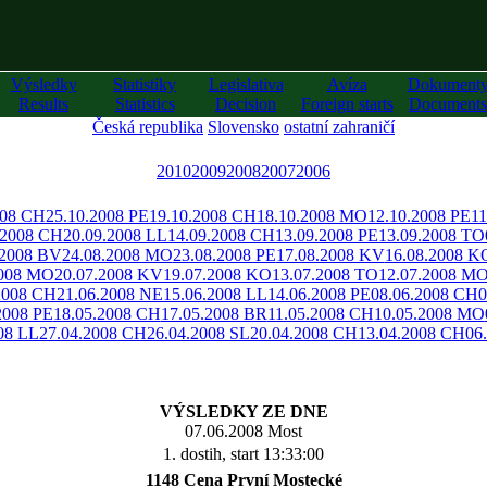
Výsledky
Statistiky
Legislativa
Avíza
Dokument
Results
Statistics
Decision
Foreign starts
Documents
Česká republika
Slovensko
ostatní zahraničí
2010
2009
2008
2007
2006
008 CH
25.10.2008 PE
19.10.2008 CH
18.10.2008 MO
12.10.2008 PE
11
.2008 CH
20.09.2008 LL
14.09.2008 CH
13.09.2008 PE
13.09.2008 TO
.2008 BV
24.08.2008 MO
23.08.2008 PE
17.08.2008 KV
16.08.2008 K
2008 MO
20.07.2008 KV
19.07.2008 KO
13.07.2008 TO
12.07.2008 M
2008 CH
21.06.2008 NE
15.06.2008 LL
14.06.2008 PE
08.06.2008 CH
0
2008 PE
18.05.2008 CH
17.05.2008 BR
11.05.2008 CH
10.05.2008 MO
08 LL
27.04.2008 CH
26.04.2008 SL
20.04.2008 CH
13.04.2008 CH
06
VÝSLEDKY ZE DNE
07.06.2008 Most
1. dostih, start 13:33:00
1148 Cena První Mostecké