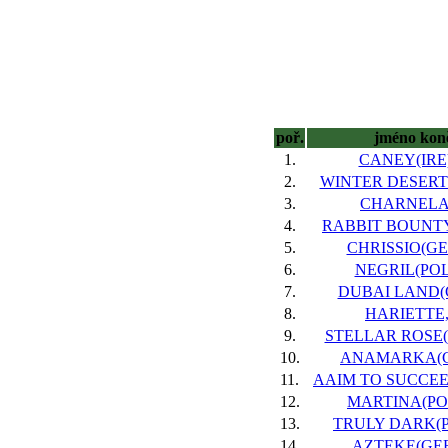
poř.
jméno kon
1.
CANEY(IRE)
2.
WINTER DESERT(
3.
CHARNELA,
4.
RABBIT BOUNTY
5.
CHRISSIO(GER
6.
NEGRIL(POL)
7.
DUBAI LAND(G
8.
HARIETTE,
9.
STELLAR ROSE(
10.
ANAMARKA(GB
11.
AAIM TO SUCCEED
12.
MARTINA(POL
13.
TRULY DARK(P
14.
AZTEKE(GER