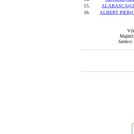
15.
ALABASCA(GE
16.
ALBERT PIER(G
Výr
Majitel
Sankce: 