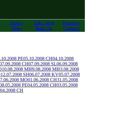
y
Zprávy
Zákl. údaje
Kontakty
News
Basic fig.
Contacts
.10.2008 PE
05.10.2008 CH
04.10.2008
07.09.2008 CH
07.09.2008 SL
06.09.2008
O
10.08.2008 MI
09.08.2008 MI
03.08.2008
O
12.07.2008 SH
06.07.2008 KV
05.07.2008
7.06.2008 MO
01.06.2008 CH
31.05.2008
08.05.2008 PE
04.05.2008 CH
03.05.2008
.04.2008 CH