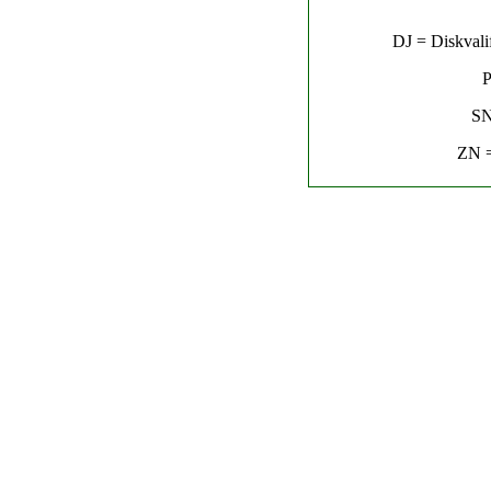
DJ = Diskvalif
P
SN
ZN =