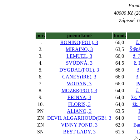
Prout
40000 Kč (20
Zápisné: 6
poř.
jméno koně
hmot.
1.
RONINO(POL), 3
66,0
ž.
2.
MIRAINO, 3
63,5
Štěp
3.
LEMUEL, 3
66,0
ž. 
4.
SVŮDNÁ, 3
64,5
ž.
5.
DYGDAL(POL), 3
66,0
ž
6.
CANEY(IRE), 3
66,0
ž
7.
WODAN, 3
66,0
Pa
8.
MOZER(POL), 3
64,0
ž.
9.
ERINYA, 3
64,0
žk. 
10.
FLORIS, 3
64,0
žk.
PN
ALIANO, 3
63,5
ZN
DEVIL ALGARHOUD(GB), 3
64,0
ZN
VINNY POND, 3
62,0
Ba
SN
BEST LADY, 3
61,5
L
Ča