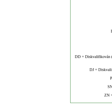
DD = Diskvalifikován (n
DJ = Diskvalif
P
SN
ZN =