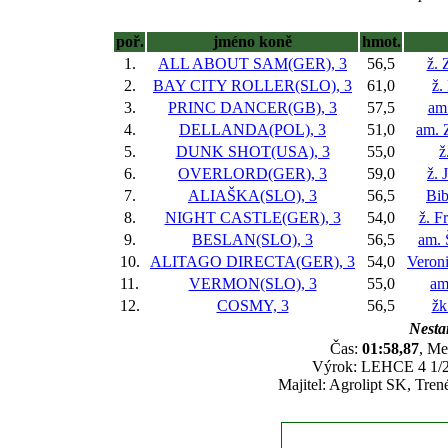
poř.
jméno koně
hmot.
1.
ALL ABOUT SAM(GER), 3
56,5
ž.
2.
BAY CITY ROLLER(SLO), 3
61,0
ž.
3.
PRINC DANCER(GB), 3
57,5
am
4.
DELLANDA(POL), 3
51,0
am. 
5.
DUNK SHOT(USA), 3
55,0
ž
6.
OVERLORD(GER), 3
59,0
ž. 
7.
ALIAŠKA(SLO), 3
56,5
Bib
8.
NIGHT CASTLE(GER), 3
54,0
ž. F
9.
BESLAN(SLO), 3
56,5
am. 
10.
ALITAGO DIRECTA(GER), 3
54,0
Veron
11.
VERMON(SLO), 3
55,0
am
12.
COSMY, 3
56,5
žk
Nestar
Čas:
01:58,87
, Me
Výrok: LEHCE 4 1/2-8
Majitel: Agrolipt SK, Tre