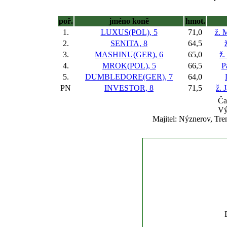
poř.
jméno koně
hmot.
1.
LUXUS(POL), 5
71,0
ž. 
2.
SENITA, 8
64,5
3.
MASHINU(GER), 6
65,0
ž.
4.
MROK(POL), 5
66,5
P
5.
DUMBLEDORE(GER), 7
64,0
PN
INVESTOR, 8
71,5
ž. 
Ča
Vý
Majitel: Nýznerov, Tr