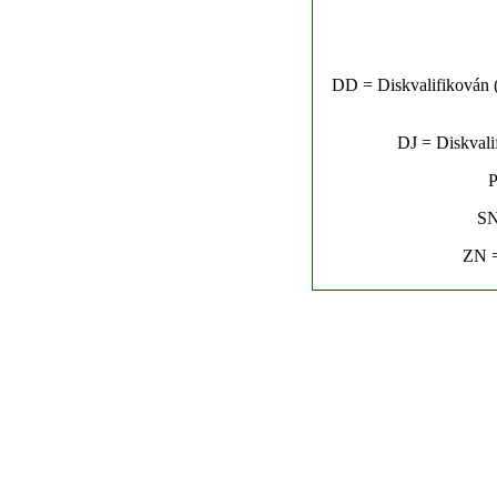
DD = Diskvalifikován (n
DJ = Diskvalif
P
SN
ZN =