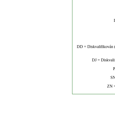
DD = Diskvalifikován (n
DJ = Diskvalif
P
SN
ZN =