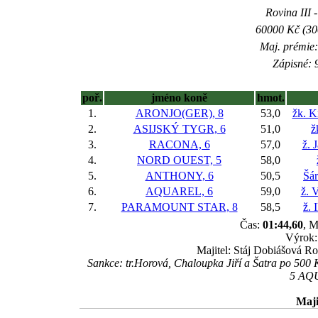
Rovina III -
60000 Kč (300
Maj. prémie:
Zápisné: 9
poř.
jméno koně
hmot.
1.
ARONJO(GER), 8
53,0
žk. K
2.
ASIJSKÝ TYGR, 6
51,0
ž
3.
RACONA, 6
57,0
ž. 
4.
NORD OUEST, 5
58,0
5.
ANTHONY, 6
50,5
Šá
6.
AQUAREL, 6
59,0
ž. 
7.
PARAMOUNT STAR, 8
58,5
ž. 
Čas:
01:44,60
, M
Výrok:
Majitel: Stáj Dobiášová Ro
Sankce: tr.Horová, Chaloupka Jiří a Šatra po 500
5 AQU
Maji