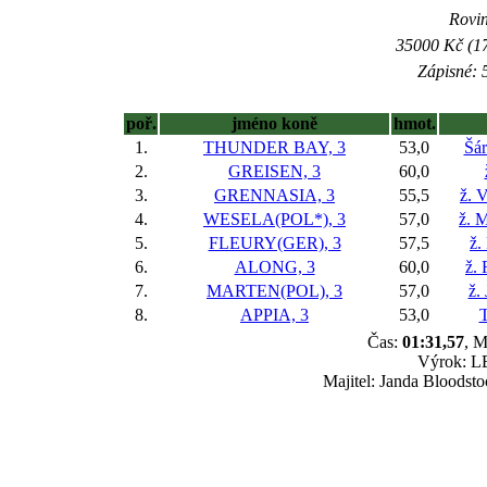
Rovin
35000 Kč (17
Zápisné: 5
poř.
jméno koně
hmot.
1.
THUNDER BAY, 3
53,0
Šár
2.
GREISEN, 3
60,0
3.
GRENNASIA, 3
55,5
ž. 
4.
WESELA(POL*), 3
57,0
ž. M
5.
FLEURY(GER), 3
57,5
ž.
6.
ALONG, 3
60,0
ž.
7.
MARTEN(POL), 3
57,0
ž.
8.
APPIA, 3
53,0
Čas:
01:31,57
, M
Výrok: LE
Majitel: Janda Bloodsto