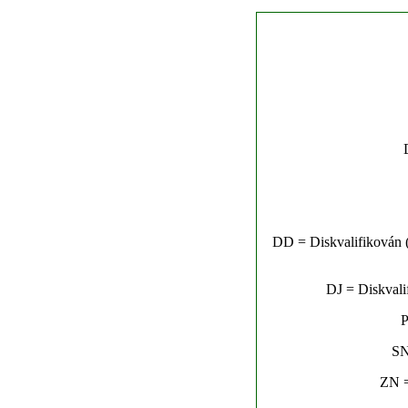
DD = Diskvalifikován (n
DJ = Diskvalif
P
SN
ZN =