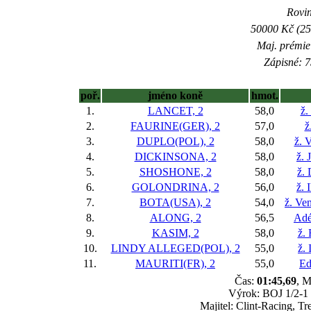
Rovin
50000 Kč (25
Maj. prémie
Zápisné: 7
poř.
jméno koně
hmot.
1.
LANCET, 2
58,0
ž.
2.
FAURINE(GER), 2
57,0
ž
3.
DUPLO(POL), 2
58,0
ž. 
4.
DICKINSONA, 2
58,0
ž. 
5.
SHOSHONE, 2
58,0
ž.
6.
GOLONDRINA, 2
56,0
ž. 
7.
BOTA(USA), 2
54,0
ž. Ve
8.
ALONG, 2
56,5
Adé
9.
KASIM, 2
58,0
ž.
10.
LINDY ALLEGED(POL), 2
55,0
ž.
11.
MAURITI(FR), 2
55,0
Ed
Čas:
01:45,69
, M
Výrok: BOJ 1/2-1 3
Majitel: Clint-Racing, T