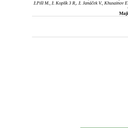
ž.Pišl M., ž. Koplík 3 R,. ž. Janáček V., Khusainov 
Maji