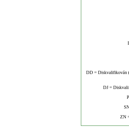
DD = Diskvalifikován (n
DJ = Diskvalif
P
SN
ZN =