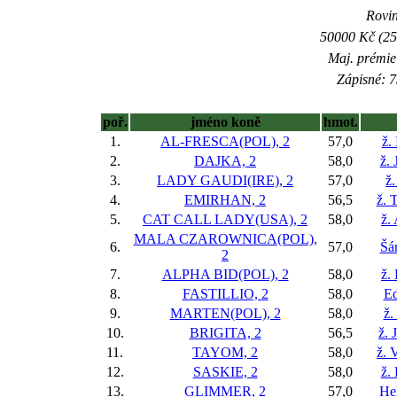
Rovin
50000 Kč (25
Maj. prémie
Zápisné: 7
poř.
jméno koně
hmot.
1.
AL-FRESCA(POL), 2
57,0
ž.
2.
DAJKA, 2
58,0
ž. 
3.
LADY GAUDI(IRE), 2
57,0
ž.
4.
EMIRHAN, 2
56,5
ž. 
5.
CAT CALL LADY(USA), 2
58,0
ž.
MALA CZAROWNICA(POL),
6.
57,0
Šá
2
7.
ALPHA BID(POL), 2
58,0
ž.
8.
FASTILLIO, 2
58,0
Ed
9.
MARTEN(POL), 2
58,0
ž.
10.
BRIGITA, 2
56,5
ž. 
11.
TAYOM, 2
58,0
ž. 
12.
SASKIE, 2
58,0
ž.
13.
GLIMMER, 2
57,0
He