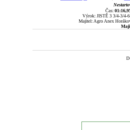
Nestartov
Čas:
01:16,9
Výrok: JISTĚ 3 3/4-3/4-6-
Majitel: Agro Anex Horákov
Maji
Do