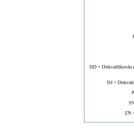
DD = Diskvalifikován (n
DJ = Diskvalif
P
SN
ZN =