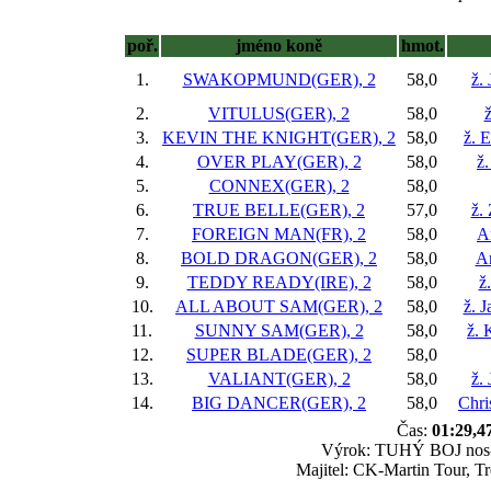
poř.
jméno koně
hmot.
1.
SWAKOPMUND(GER), 2
58,0
ž.
2.
VITULUS(GER), 2
58,0
ž
3.
KEVIN THE KNIGHT(GER), 2
58,0
ž. 
4.
OVER PLAY(GER), 2
58,0
ž.
5.
CONNEX(GER), 2
58,0
6.
TRUE BELLE(GER), 2
57,0
ž.
7.
FOREIGN MAN(FR), 2
58,0
A
8.
BOLD DRAGON(GER), 2
58,0
An
9.
TEDDY READY(IRE), 2
58,0
ž
10.
ALL ABOUT SAM(GER), 2
58,0
ž. 
11.
SUNNY SAM(GER), 2
58,0
ž. 
12.
SUPER BLADE(GER), 2
58,0
13.
VALIANT(GER), 2
58,0
ž.
14.
BIG DANCER(GER), 2
58,0
Chri
Čas:
01:29,4
Výrok: TUHÝ BOJ nos-3 
Majitel: CK-Martin Tour, T