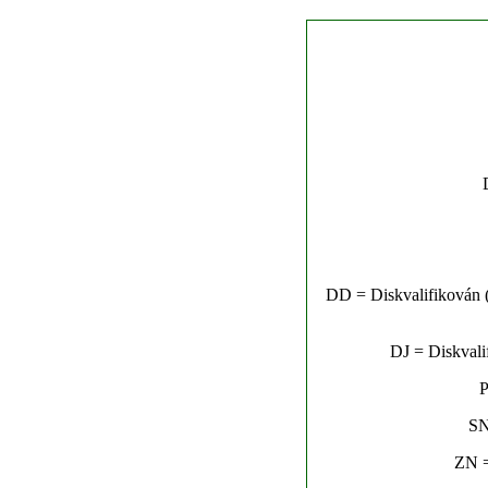
DD = Diskvalifikován (n
DJ = Diskvalif
P
SN
ZN =