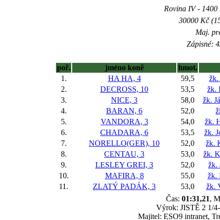
Rovina IV - 1400 m
30000 Kč (15
Maj. pr
Zápisné: 4
poř.
jméno koně
hmot.
1.
HA HA, 4
59,5
žk.
2.
DECROSS, 10
53,5
žk.
3.
NICE, 3
58,0
žk. 
4.
BARAN, 6
52,0
ž
5.
VANDORA, 3
54,0
žk. 
6.
CHADARA, 6
53,5
žk. 
7.
NORELLO(GER), 10
52,0
žk. 
8.
CENTAU, 3
53,0
žk. K
9.
LESLEY GREI, 3
52,0
žk.
10.
MAFIRA, 8
55,0
žk.
11.
ZLATÝ PADÁK, 3
53,0
žk. 
Čas:
01:31,21
, M
Výrok: JISTĚ 2 1/4-1
Majitel: ESO9 intranet, T