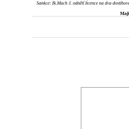
Sankce: žk.Mach J. odnětí licence na dva dostihov
Maji