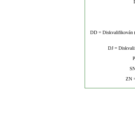
DD = Diskvalifikován (n
DJ = Diskvalif
P
SN
ZN =