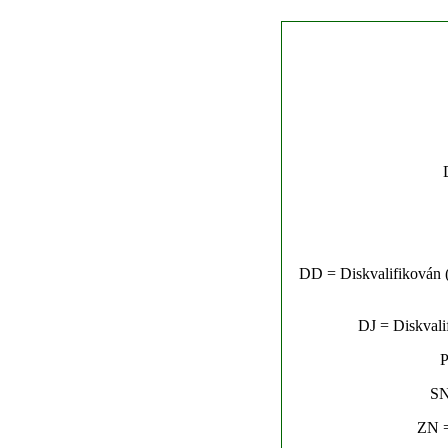
DD = Diskvalifikován (n
DJ = Diskvalif
P
SN
ZN =