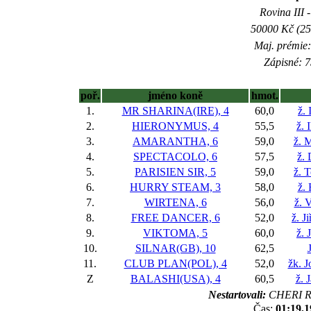
Rovina III -
50000 Kč (25
Maj. prémie:
Zápisné: 7
poř.
jméno koně
hmot.
1.
MR SHARINA(IRE), 4
60,0
ž.
2.
HIERONYMUS, 4
55,5
ž. 
3.
AMARANTHA, 6
59,0
ž. 
4.
SPECTACOLO, 6
57,5
ž.
5.
PARISIEN SIR, 5
59,0
ž. 
6.
HURRY STEAM, 3
58,0
ž.
7.
WIRTENA, 6
56,0
ž. 
8.
FREE DANCER, 6
52,0
ž. J
9.
VIKTOMA, 5
60,0
ž. 
10.
SILNAR(GB), 10
62,5
11.
CLUB PLAN(POL), 4
52,0
žk. J
Z
BALASHI(USA), 4
60,5
ž. 
Nestartovali:
CHERI R
Čas:
01:19,1