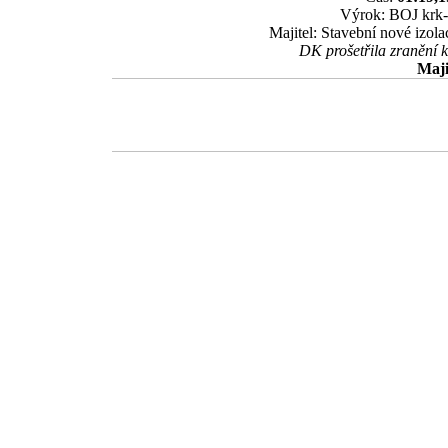
Výrok: BOJ krk-1
Majitel: Stavební nové izol
DK prošetřila zranění 
Maji