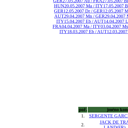
GER
27.05.2007 Au / FRA
27.05.2007 
HUN
20.05.2007 Ma / ITY
17.05.2007 
GER
12.05.2007 Dr / GER
12.05.2007 M
AUT
29.04.2007 Mn / GER
29.04.2007 
ITY
15.04.2007 Eb / AUT
14.04.2007 
FRA
04.04.2007 Ma / ITY
03.04.2007 Ms
ITY
18.03.2007 Eb / AUT
12.03.2007
poř.
jméno kon
1.
SERGENTE GARCIA
JACK DE TR
2.
LAND(FR), 