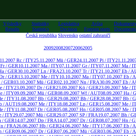
Výsledky
Statistiky
Legislativa
Avíza
Dokument
Results
Statistics
Decision
Foreign starts
Documents
Česká republika
Slovensko
ostatní zahraničí
2009
2008
2007
2006
2005
11.2007 Rc / ITY
25.11.2007 Mü / GER
24.11.2007 Pi / ITY
21.11.200
 Fr / GER
10.11.2007 Ma / ITY
07.11.2007 Gr / ITY
07.11.2007 Ma / I
Ha / GER
30.10.2007 Ln / FRA
23.10.2007 Tr / ITY
21.10.2007 Eb / 
 Dr / GER
13.10.2007 Me / ITY
10.10.2007 Ma / ITY
07.10.2007 Eb / 
 / GER
03.10.2007 Mü / GER
02.10.2007 Nn / FRA
30.09.2007 Eb / 
e / ITY
23.09.2007 Dr / GER
23.09.2007 Kö / GER
23.09.2007 Me / I
e / ITY
09.09.2007 Mü / GER
08.09.2007 Wf / AUT
08.09.2007 Ha /
e / ITY
31.08.2007 Bb / GER
29.08.2007 Bb / GER
28.08.2007 Bb / 
b / AUT
19.08.2007 Me / ITY
18.08.2007 Lp / GER
15.08.2007 Me / I
e / ITY
11.08.2007 Dr / GER
05.08.2007 Hn / GER
05.08.2007 Me / 
e / ITY
29.07.2007 Mü / GER
29.07.2007 SP / FRA
19.07.2007 Bh / 
h / GER
14.07.2007 Dp / FRA
14.07.2007 Dr / GER
08.07.2007 Hn / 
Nn / FRA
26.06.2007 Hb / GER
24.06.2007 Me / ITY
17.06.2007 Eb / 
n / GER
09.06.2007 Dr / GER
07.06.2007 Mü / GER
03.06.2007 Eb / 