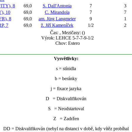
ITY), 8
69,0
S. Dall'Antonia
7
3
, 10
69,0
C. Mirandola
7
7
R), 8
69,0
am. Jürg Langmeier
9
1
P, 7
69,0
ž. Jiří Kameníček
1/2
2
Čas:
, Mezičasy: ()
Výrok: LEHCE 5-7-7-9-1/2
Chov: Estero
Vysvětlivky:
s
= stínidla
b
= beránky
j
= fixace jazyka
D = Diskvalifikován
S = Neodstartoval
Z = Zadržen
DD = Diskvalifikován (nebyl na distanci v době, kdy vítěz probíhal