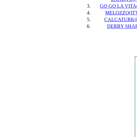
3.
GO GO LA VITA(
4.
MELOZZO(ITY)
5.
CALCATURK(F
6.
DERBY SHAR