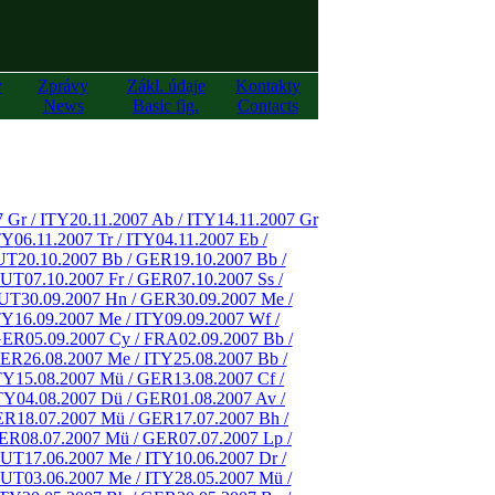
y
Zprávy
Zákl. údaje
Kontakty
News
Basic fig.
Contacts
7 Gr / ITY
20.11.2007 Ab / ITY
14.11.2007 Gr
TY
06.11.2007 Tr / ITY
04.11.2007 Eb /
AUT
20.10.2007 Bb / GER
19.10.2007 Bb /
AUT
07.10.2007 Fr / GER
07.10.2007 Ss /
AUT
30.09.2007 Hn / GER
30.09.2007 Me /
TY
16.09.2007 Me / ITY
09.09.2007 Wf /
 GER
05.09.2007 Cy / FRA
02.09.2007 Bb /
GER
26.08.2007 Me / ITY
25.08.2007 Bb /
TY
15.08.2007 Mü / GER
13.08.2007 Cf /
ITY
04.08.2007 Dü / GER
01.08.2007 Av /
GER
18.07.2007 Mü / GER
17.07.2007 Bh /
GER
08.07.2007 Mü / GER
07.07.2007 Lp /
AUT
17.06.2007 Me / ITY
10.06.2007 Dr /
AUT
03.06.2007 Me / ITY
28.05.2007 Mü /