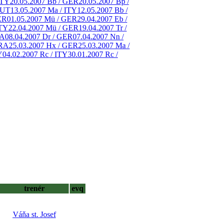
ITY
20.05.2007 Bb / GER
20.05.2007 Bp /
AUT
13.05.2007 Ma / ITY
12.05.2007 Bb /
ER
01.05.2007 Mü / GER
29.04.2007 Eb /
ITY
22.04.2007 Mü / GER
19.04.2007 Tr /
RA
08.04.2007 Dr / GER
07.04.2007 Nn /
FRA
25.03.2007 Hx / GER
25.03.2007 Ma /
Y
04.02.2007 Rc / ITY
30.01.2007 Rc /
trenér
evq
Váňa st. Josef