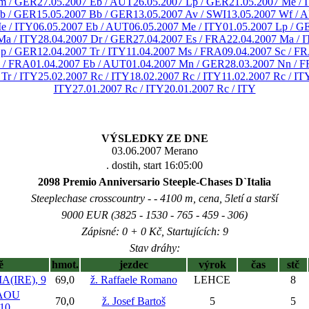
Bm / GER
27.05.2007 Eb / AUT
26.05.2007 Lp / GER
21.05.2007 Me / 
Bb / GER
15.05.2007 Bb / GER
13.05.2007 Av / SWI
13.05.2007 Wf / 
e / ITY
06.05.2007 Eb / AUT
06.05.2007 Me / ITY
01.05.2007 Lp / G
Ma / ITY
28.04.2007 Dr / GER
27.04.2007 Es / FRA
22.04.2007 Ma / 
Lp / GER
12.04.2007 Tr / ITY
11.04.2007 Ms / FRA
09.04.2007 Sc / F
 / FRA
01.04.2007 Eb / AUT
01.04.2007 Mn / GER
28.03.2007 Nn / 
 Tr / ITY
25.02.2007 Rc / ITY
18.02.2007 Rc / ITY
11.02.2007 Rc / IT
ITY
27.01.2007 Rc / ITY
20.01.2007 Rc / ITY
VÝSLEDKY ZE DNE
03.06.2007 Merano
. dostih, start 16:05:00
2098 Premio Anniversario Steeple-Chases D`Italia
Steeplechase crosscountry - - 4100 m, cena, 5letí a starší
9000 EUR (3825 - 1530 - 765 - 459 - 306)
Zápisné: 0 + 0 Kč, Startujících: 9
Stav dráhy:
ě
hmot.
jezdec
výrok
čas
stč
(IRE), 9
69,0
ž. Raffaele Romano
LEHCE
8
AOU
70,0
ž. Josef Bartoš
5
5
10