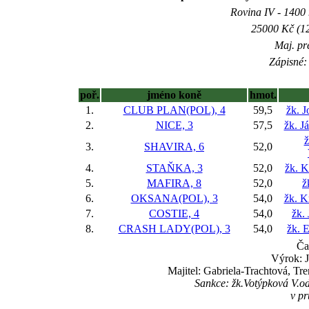
Rovina IV - 1400 m
25000 Kč (12
Maj. pr
Zápisné: 
poř.
jméno koně
hmot.
1.
CLUB PLAN(POL), 4
59,5
žk. J
2.
NICE, 3
57,5
žk. J
ž
3.
SHAVIRA, 6
52,0
4.
STAŇKA, 3
52,0
žk. K
5.
MAFIRA, 8
52,0
ž
6.
OKSANA(POL), 3
54,0
žk. K
7.
COSTIE, 4
54,0
žk.
8.
CRASH LADY(POL), 3
54,0
žk. 
Ča
Výrok: J
Majitel: Gabriela-Trachtová, Tr
Sankce: žk.Votýpková V.odn
v p