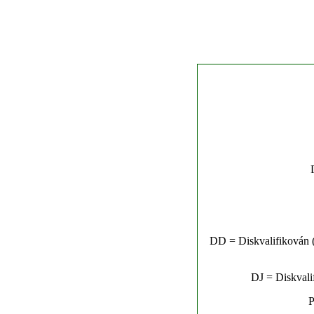
DD = Diskvalifikován (n
DJ = Diskvalif
P