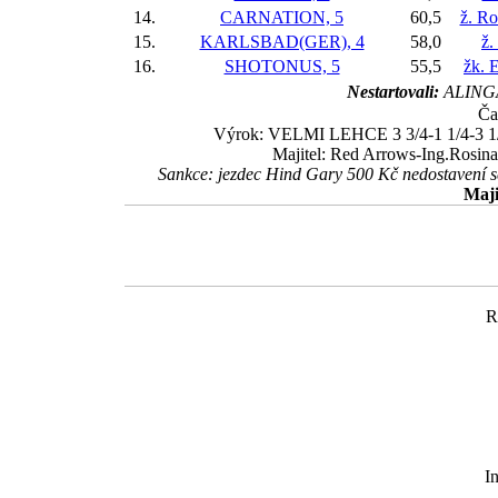
14.
CARNATION, 5
60,5
ž. R
15.
KARLSBAD(GER), 4
58,0
ž.
16.
SHOTONUS, 5
55,5
žk. 
Nestartovali:
ALINGA
Ča
Výrok: VELMI LEHCE 3 3/4-1 1/4-3 1/4-k
Majitel: Red Arrows-Ing.Rosina
Sankce: jezdec Hind Gary 500 Kč nedostavení 
Maji
R
I