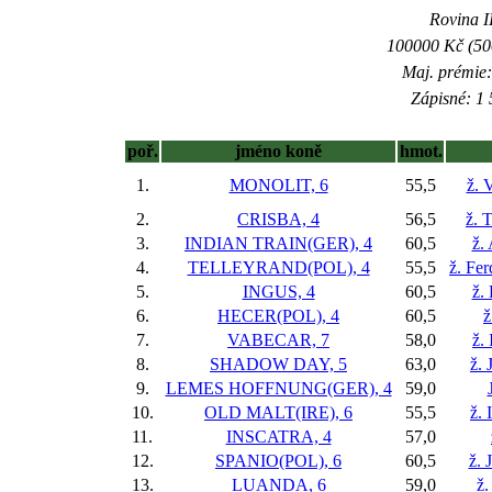
Rovina II
100000 Kč (500
Maj. prémie:
Zápisné: 1 
poř.
jméno koně
hmot.
1.
MONOLIT, 6
55,5
ž. 
2.
CRISBA, 4
56,5
ž. 
3.
INDIAN TRAIN(GER), 4
60,5
ž.
4.
TELLEYRAND(POL), 4
55,5
ž. Fe
5.
INGUS, 4
60,5
ž.
6.
HECER(POL), 4
60,5
ž
7.
VABECAR, 7
58,0
ž.
8.
SHADOW DAY, 5
63,0
ž. 
9.
LEMES HOFFNUNG(GER), 4
59,0
10.
OLD MALT(IRE), 6
55,5
ž.
11.
INSCATRA, 4
57,0
12.
SPANIO(POL), 6
60,5
ž. 
13.
LUANDA, 6
59,0
ž.