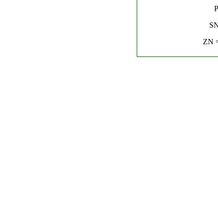
P
SN
ZN =