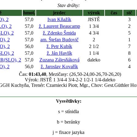
Stav dráhy:
ě
hmot.
jezdec
výrok
čas
stč
), 2
57,0
Ivan Kňažík
JISTĚ
3
O), 2
57,0
ž. Laurent Beaucamp
1 3/4
2
O), 2
57,0
ž. Zdenko Šmida
4 3/4
5
), 2
57,0
am. Štefan Budovič
2
1
), 2
56,0
ž. Petr Kubík
2 1/2
7
O), 2
57,0
ž. Ján Havlík
1 1/4
8
(SLO), 2
57,0
Zuzana Zálesňáková
daleko
6
), 2
56,0
ž. Jaroslav Kovařík
4
Čas:
01:43,40
, Mezičasy: (26,50-24,00-26,70-26,20)
Výrok: JISTĚ 1 3/4-4 3/4-2-2 1/2-1 1/4-daleko
 GGH Kuchyňa, Trenér: Czarniecki Piotr, Mgr., Chov: Gest.Güthler H
Vysvětlivky:
s
= stínidla
b
= beránky
j
= fixace jazyka