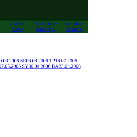
y
Zprávy
Zákl. údaje
Kontakty
News
Basic fig.
Contacts
0.08.2006 SE
06.08.2006 TP
16.07.2006
07.05.2006 SY
30.04.2006 BA
23.04.2006