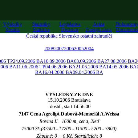
Výsledky
Statistiky
Legislativa
Avíza
Dokument
Results
Statistics
Decision
Foreign starts
Documents
Česká republika
Slovensko
ostatní zahraničí
2008
2007
2006
2005
2004
006 TP
24.09.2006 BA
10.09.2006 BA
03.09.2006 BA
27.08.2006 BA
2
2006 BA
11.06.2006 TP
04.06.2006 BA
21.05.2006 BA
14.05.2006 BA
BA
16.04.2006 BA
09.04.2006 BA
VÝSLEDKY ZE DNE
15.10.2006 Bratislava
. dostih, start 14:56:00
7147 Cena Agrolipt Dubová-Memoriál A.Weissa
Rovina II - 1600 m, cena, 2letí
75000 Sk (37500 - 17200 - 11300 - 5200 - 3800)
Zápisné: 0 + 0 Kč, Startujících: 8