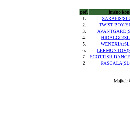
poř.
jméno kon
1.
SARAPIS(SLO
2.
TWIST BOY(SL
3.
AVANTGARD(SL
4.
HIDALGO(SLO
5.
WENEXIA(SLO
6.
LERMONTOV(SL
7.
SCOTTISH DANCER
Z
PASCALA(SLO
Majitel: