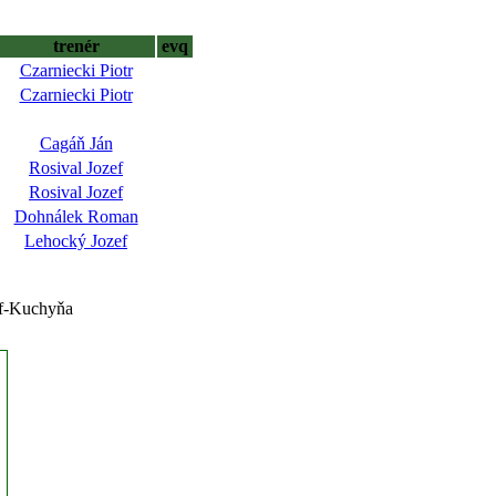
trenér
evq
Czarniecki Piotr
Czarniecki Piotr
Cagáň Ján
Rosival Jozef
Rosival Jozef
Dohnálek Roman
Lehocký Jozef
of-Kuchyňa