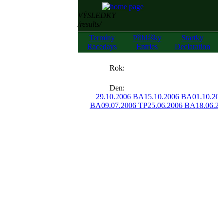
VÝSLEDKY
/results/
Termíny
Přihlášky
Startky
Racedays
Entries
Declaration
««
Rok:
»»
Den:
29.10.2006 BA
15.10.2006 BA
01.10.2
BA
09.07.2006 TP
25.06.2006 BA
18.06.