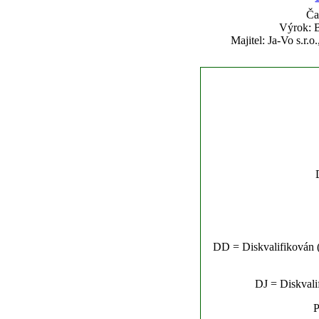
Ča
Výrok: B
Majitel: Ja-Vo s.r.o
DD = Diskvalifikován (n
DJ = Diskvalif
P