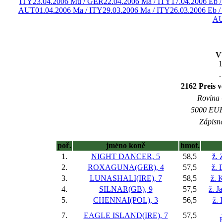
ITY
23.04.2006 Mü / GER
22.04.2006 Ma / ITY
17.04.2006 Eb 
AUT
01.04.2006 Ma / ITY
29.03.2006 Ma / ITY
26.03.2006 Eb 
A
V
1
.
2162 Preis 
Rovina -
5000 EUR 
Zápisné
poř.
jméno koně
hmot.
1.
NIGHT DANCER, 5
58,5
ž.
2.
ROXAGUNA(GER), 4
57,5
ž. 
3.
LUNASHALI(IRE), 7
58,5
ž. 
4.
SILNAR(GB), 9
57,5
ž. J
5.
CHENNAI(POL), 3
56,5
ž.
7.
EAGLE ISLAND(IRE), 7
57,5