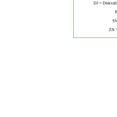
DJ = Diskvalif
P
SN
ZN =