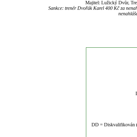
Majitel: Lužický Dvůr, Tr
Sankce: trenér Dvořák Karel 400 Kč za nenah
nenahláš
DD = Diskvalifikován (n