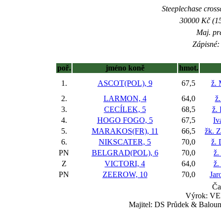
Steeplechase crossc
30000 Kč (15
Maj. pr
Zápisné: 
poř.
jméno koně
hmot.
1.
ASCOT(POL), 9
67,5
ž.
2.
LARMON, 4
64,0
ž
3.
CECÍLEK, 5
68,5
ž.
4.
HOGO FOGO, 5
67,5
Iv
5.
MARAKOS(FR), 11
66,5
žk. 
6.
NIKSCATER, 5
70,0
ž.
PN
BELGRAD(POL), 6
70,0
ž.
Z
VICTORI, 4
64,0
ž.
PN
ZEEROW, 10
70,0
Jar
Ča
Výrok: VE
Majitel: DS Průdek & Baloun