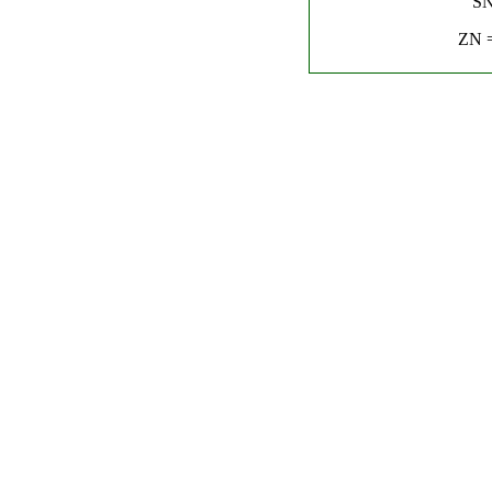
SN
ZN =