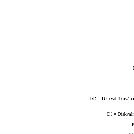
DD = Diskvalifikován (n
DJ = Diskvalif
P