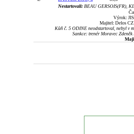
Nestartovali:
BEAU GERSOIS(FR), KI
Ča
Výrok: JIS
Majitel: Delos CZ
Kůň č. 5 ODINE neodstartoval, nebyl v mo
Sankce: trenér Moravec Zdeněk 
Maji