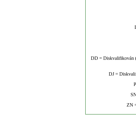
DD = Diskvalifikován (n
DJ = Diskvalif
P
SN
ZN =