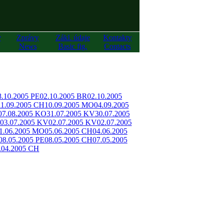
y
Zprávy
Zákl. údaje
Kontakty
News
Basic fig.
Contacts
8.10.2005 PE
02.10.2005 BR
02.10.2005
11.09.2005 CH
10.09.2005 MO
04.09.2005
07.08.2005 KO
31.07.2005 KV
30.07.2005
03.07.2005 KV
02.07.2005 KV
02.07.2005
1.06.2005 MO
05.06.2005 CH
04.06.2005
08.05.2005 PE
08.05.2005 CH
07.05.2005
.04.2005 CH