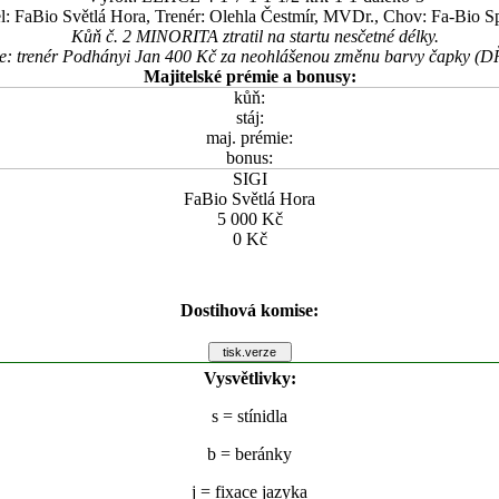
l: FaBio Světlá Hora, Trenér: Olehla Čestmír, MVDr., Chov: Fa-Bio Spo
Kůň č. 2 MINORITA ztratil na startu nesčetné délky.
e: trenér Podhányi Jan 400 Kč za neohlášenou změnu barvy čapky (D
Majitelské prémie a bonusy:
kůň:
stáj:
maj. prémie:
bonus:
SIGI
FaBio Světlá Hora
5 000 Kč
0 Kč
Dostihová komise:
Vysvětlivky:
s
= stínidla
b
= beránky
j
= fixace jazyka