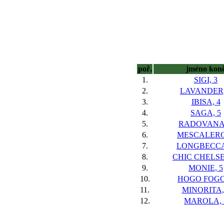
poř.
jméno kon
1.
SIGI, 3
2.
LAVANDER,
3.
IBISA, 4
4.
SAGA, 5
5.
RADOVANA,
6.
MESCALERO
7.
LONGBECCA
8.
CHIC CHELSE
9.
MONIE, 5
10.
HOGO FOGO
11.
MINORITA,
12.
MAROLA, 