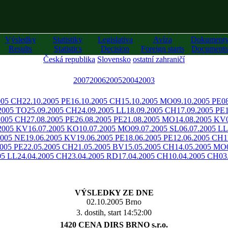
Výsledky
Statistiky
Legislativa
Avíza
Dokument
Results
Statistics
Decision
Foreign starts
Documents
Česká republika
Slovensko
ostatní zahraničí
2007
2006
2005
2004
2003
005 CH
22.10.2005 PE
16.10.2005 CH
15.10.2005 MO
09.10.2005 PE
0
2005 TO
25.09.2005 CH
24.09.2005 LL
18.09.2005 CH
17.09.2005 PE
2005 CH
27.08.2005 PE
26.08.2005 PE
21.08.2005 MO
14.08.2005 KV
.2005 KV
16.07.2005 KO
10.07.2005 MO
09.07.2005 SL
06.07.2005 LL
2005 NE
19.06.2005 KV
19.06.2005 PE
18.06.2005 PE
12.06.2005 CH
1
2005 PE
22.05.2005 CH
21.05.2005 BV
15.05.2005 CH
14.05.2005 MO
05 LL
24.04.2005 CH
23.04.2005 RD
17.04.2005 CH
10.04.2005 CH
03
VÝSLEDKY ZE DNE
02.10.2005 Brno
3. dostih, start 14:52:00
1420 CENA DIRS BRNO s.r.o.