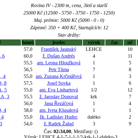
Rovina IV - 2300 m, cena, 3letí a starší
25000 Kč (12500 - 5750 - 3750 - 1750 - 1250)
Maj. prémie: 5000 Kč (5000 - 0 - 0)
Zápisné: 350 + 400 Kč, Startujících: 12
Stav dráhy:
ě
hmot.
jezdec
výrok
čas
stč
57,0
František Jasinský
LEHCE
10
 6
60,0
ž. Dušan Andrés
4
11
55,5
am. Leona Hloužková
1
5
56,5
Petr Tůma
7
8
 4
55,0
am. Zuzana Krčmářová
1
3
, 8
57,5
Josef Sovka
1
6
, 5
55,0
am. Eva Linhartová
1/2
12
A, 3
55,5
ž. Jaroslav Donoval
krk
7
56,0
Jana Řezáčová
1
4
, 4
58,0
am. Iveta Klusalová
1
1
 4
55,0
žk. Ladislav Hudec
daleko
2
3
54,0
ž. Radek Žalud
3
9
Čas:
02:34,00
, Mezičasy: ()
Výrok: LEHCE 4-1-7-1-1-1/2-krk-1-1-daleko-3