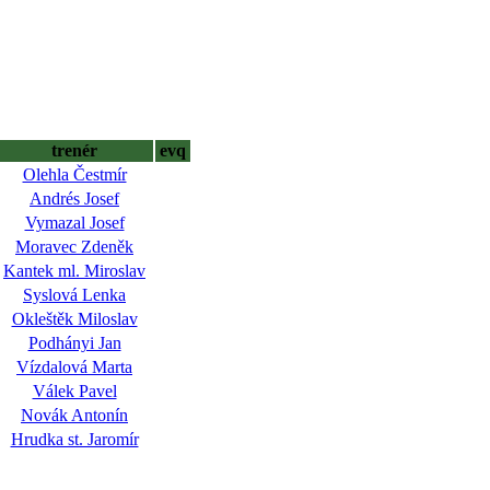
trenér
evq
Olehla Čestmír
Andrés Josef
Vymazal Josef
Moravec Zdeněk
Kantek ml. Miroslav
Syslová Lenka
Okleštěk Miloslav
Podhányi Jan
Vízdalová Marta
Válek Pavel
Novák Antonín
Hrudka st. Jaromír