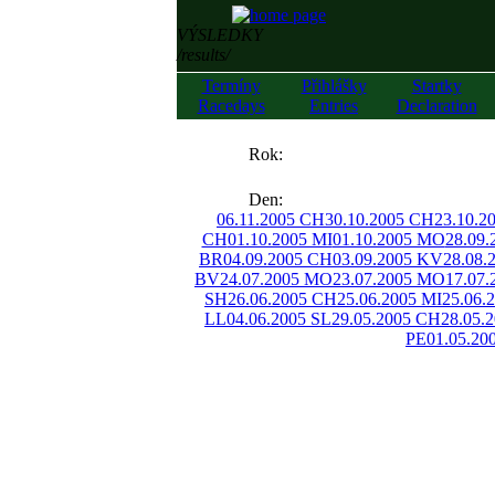
VÝSLEDKY
/results/
Termíny
Přihlášky
Startky
Racedays
Entries
Declaration
««
Rok:
»»
Den:
06.11.2005 CH
30.10.2005 CH
23.10.2
CH
01.10.2005 MI
01.10.2005 MO
28.09.
BR
04.09.2005 CH
03.09.2005 KV
28.08.
BV
24.07.2005 MO
23.07.2005 MO
17.07
SH
26.06.2005 CH
25.06.2005 MI
25.06.
LL
04.06.2005 SL
29.05.2005 CH
28.05.
PE
01.05.20