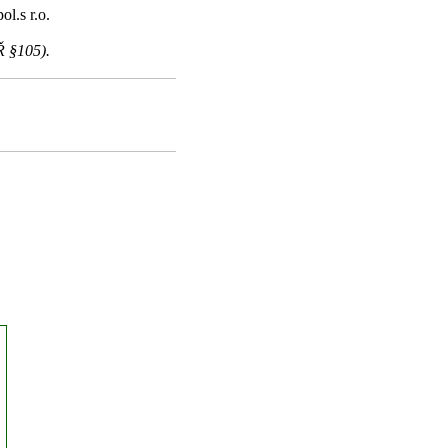
l.s r.o.
Ř §105).