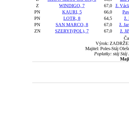
Z
WINDIGO, 7
67,0
ž. Václ
PN
KAURI, 5
66,0
Pav
PN
LOTR, 8
64,5
ž.
PN
SAN MARCO, 8
67,0
ž. Ja
ZN
SZERYF(POL), 7
67,0
ž. J
Ča
Výrok: ZADRŽENĚ 
Majitel: Poles-Stáj Oleš
Poplatky: stáj Stá
Maji