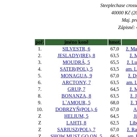
Steeplechase crossc
40000 Kč (20
Maj. pr
Zápisné: 
poř.
jméno koně
hmot.
1.
SILVESTR, 6
67,0
ž. Ma
2.
JESLADY(IRE), 8
63,5
ž. 
3.
MOUDRÁ, 5
65,5
ž. L
4.
SATER(POL), 5
63,5
am. L
5.
MONAGUA, 9
67,0
ž. D
6.
ARCTONY, 7
63,5
am. L
7.
GRUP, 7
64,5
ž. 
8.
BONANZA, 8
63,5
ž. 
9.
L`AMOUR, 5
68,0
ž. 
10.
DOBRZYŇ(POL), 6
67,0
A
Z
HELIUM, 5
64,5
J
Z
LAHTI, 8
62,5
Lib
Z
SARIUSZ(POL), 7
67,0
ž. R
Z
SHOW MUST GO ON, 5
66,5
am. 