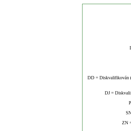
DD = Diskvalifikován (n
DJ = Diskvalif
P
SN
ZN =