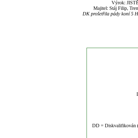
Výrok: JISTĚ 
Majitel: Stáj Filip, T
DK prošetřila pády koní 5 
DD = Diskvalifikován (n