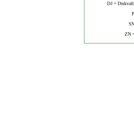
DJ = Diskvalif
P
SN
ZN =