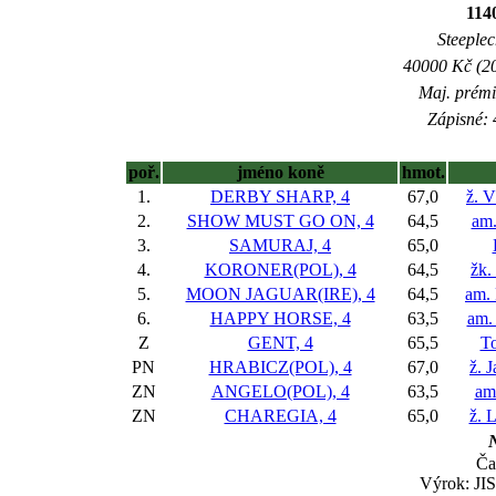
114
Steeplec
40000 Kč (20
Maj. prémi
Zápisné: 
poř.
jméno koně
hmot.
1.
DERBY SHARP, 4
67,0
ž. V
2.
SHOW MUST GO ON, 4
64,5
am.
3.
SAMURAJ, 4
65,0
4.
KORONER(POL), 4
64,5
žk.
5.
MOON JAGUAR(IRE), 4
64,5
am. 
6.
HAPPY HORSE, 4
63,5
am.
Z
GENT, 4
65,5
To
PN
HRABICZ(POL), 4
67,0
ž. 
ZN
ANGELO(POL), 4
63,5
am
ZN
CHAREGIA, 4
65,0
ž. 
N
Ča
Výrok: JIS