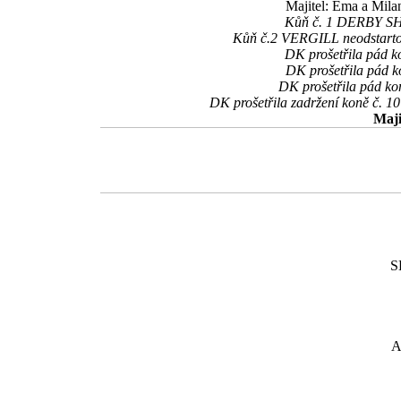
Majitel: Ema a Milan
Kůň č. 1 DERBY SHA
Kůň č.2 VERGILL neodstartova
DK prošetřila pád ko
DK prošetřila pád k
DK prošetřila pád ko
DK prošetřila zadržení koně č. 1
Maji
S
A