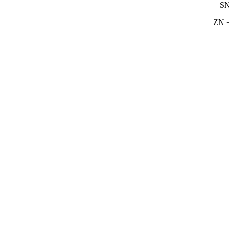
SN
ZN =