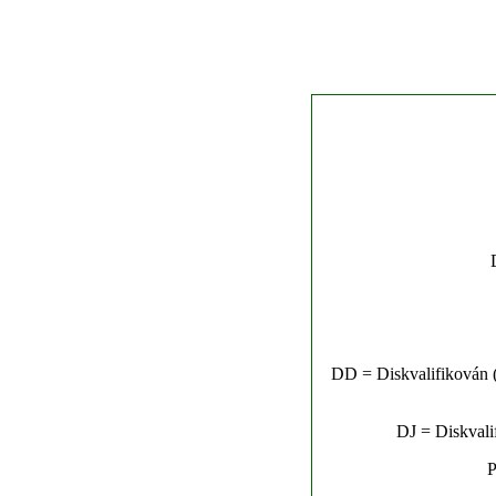
DD = Diskvalifikován (n
DJ = Diskvalif
P