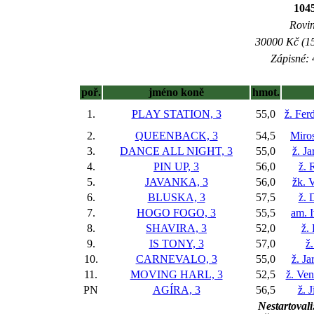
104
Rovin
30000 Kč (15
Zápisné: 
poř.
jméno koně
hmot.
1.
PLAY STATION, 3
55,0
ž. Fer
2.
QUEENBACK, 3
54,5
Miros
3.
DANCE ALL NIGHT, 3
55,0
ž. J
4.
PIN UP, 3
56,0
ž. 
5.
JAVANKA, 3
56,0
žk. 
6.
BLUSKA, 3
57,5
ž. 
7.
HOGO FOGO, 3
55,5
am. 
8.
SHAVIRA, 3
52,0
ž.
9.
IS TONY, 3
57,0
ž.
10.
CARNEVALO, 3
55,0
ž. J
11.
MOVING HARL, 3
52,5
ž. Ve
PN
AGÍRA, 3
56,5
ž. 
Nestartovali