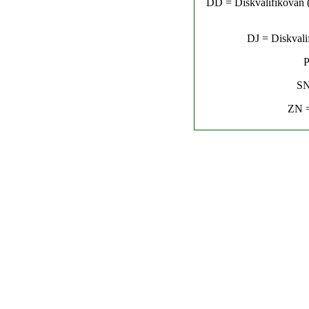
DD = Diskvalifikován (n
DJ = Diskvalif
P
SN
ZN =