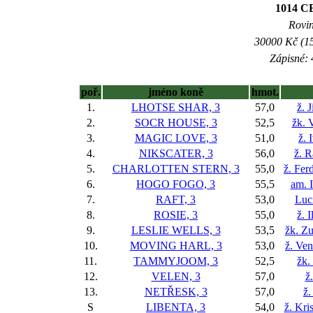
1014 
Rovin
30000 Kč (15
Zápisné: 
poř.
jméno koně
hmot.
1.
LHOTSE SHAR, 3
57,0
ž. 
2.
SOCR HOUSE, 3
52,5
žk. 
3.
MAGIC LOVE, 3
51,0
ž. 
4.
NIKSCATER, 3
56,0
ž. 
5.
CHARLOTTEN STERN, 3
55,0
ž. Fer
6.
HOGO FOGO, 3
55,5
am. 
7.
RAFT, 3
53,0
Luc
8.
ROSIE, 3
55,0
ž. 
9.
LESLIE WELLS, 3
53,5
žk. Z
10.
MOVING HARL, 3
53,0
ž. Ve
11.
TAMMYJOOM, 3
52,5
žk.
12.
VELEN, 3
57,0
ž
13.
NETŘESK, 3
57,0
ž.
S
LIBENTA, 3
54,0
ž. Kri