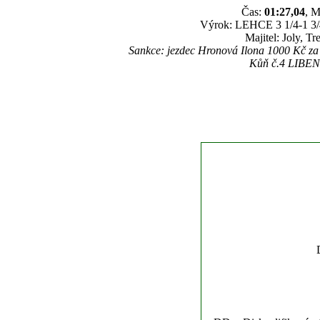
Čas:
01:27,04
, M
Výrok: LEHCE 3 1/4-1 3/4-
Majitel: Joly, T
Sankce: jezdec Hronová Ilona 1000 Kč za
Kůň č.4 LIBENTA