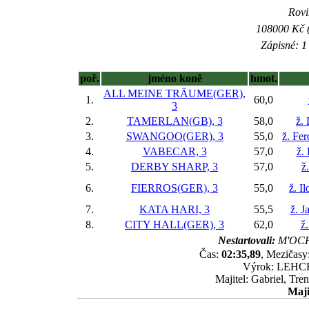
Rovi
108000 Kč (
Zápisné: 1 
poř.
jméno koně
hmot.
ALL MEINE TRÄUME(GER),
1.
60,0
3
2.
TAMERLAN(GB), 3
58,0
ž.
3.
SWANGOO(GER), 3
55,0
ž. Fe
4.
VABECAR, 3
57,0
ž.
5.
DERBY SHARP, 3
57,0
ž
6.
FIERROS(GER), 3
55,0
ž. I
7.
KATA HARI, 3
55,5
ž. J
8.
CITY HALL(GER), 3
62,0
ž.
Nestartovali:
M'OCH
Čas:
02:35,89
, Mezičasy:
Výrok: LEHCE 6
Majitel: Gabriel, Tr
Maji