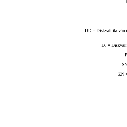
DD = Diskvalifikován (n
DJ = Diskvalif
P
SN
ZN =