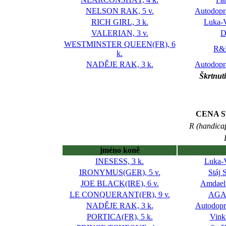
NELSON RAK, 5 v.
Autodopra
RICH GIRL, 3 k.
Luka-V
VALERIAN, 3 v.
D
WESTMINSTER QUEEN(FR), 6
R&P
k.
NADĚJE RAK, 3 k.
Autodopra
Škrtnut
CENA S
R (handica
jméno koně
INESESS, 3 k.
Luka-V
IRONYMUS(GER), 5 v.
Stáj 
JOE BLACK(IRE), 6 v.
Amdael
LE CONQUERANT(FR), 9 v.
AGA-
NADĚJE RAK, 3 k.
Autodopra
PORTICA(FR), 5 k.
Vink