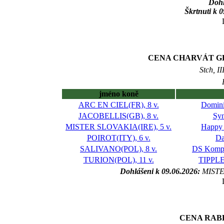
Dohl
Škrtnuti k 
CENA CHARVÁT GROUP 
Stch, I
jméno koně
ARC EN CIEL(FR), 8 v.
Domini
JACOBELLIS(GB), 8 v.
Syn
MISTER SLOVAKIA(IRE), 5 v.
Happy
POIROT(ITY), 6 v.
Da
SALIVANO(POL), 8 v.
DS Kompr
TURION(POL), 11 v.
TIPPLER
Dohlášeni k 09.06.2026:
MISTE
CENA RABB