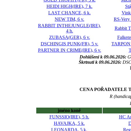
HEIDI HIGH(IRE), 7 k.
St
LAST CHANCE, 6 k.
Vink
NEW TIM, 6 v.
RS-Very 
RABBIT INTHEJUNGLE(IRE),
Rabbit T
4 h.
ZUBASA(GER), 6 v.
Falken
DSCHINGIS PUNK(FR), 5 v.
TARPON L
PARTNER IN CRIME(IRE), 6 v.
T
Dohlášeni k 09.06.2026:
G
Škrtnuti k 09.06.2026:
DSC
CENA POŘADATELE T
R (handica
jméno koně
FUNSSIO(IRE), 5 h.
HC Am
HAVAJKA, 5 k.
D
LEONARDA, 5 k.
Reg