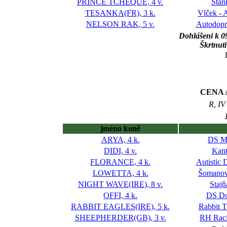
PRINCE TCHEQUE, 4 v.
Staň
TESANKA(FR), 3 k.
Vlček - 
NELSON RAK, 5 v.
Autodopra
Dohlášeni k 0
Škrtnut
CENA 
R, IV
jméno koně
ARYA, 4 k.
DS M
DIDI, 4 v.
Kant
FLORANCE, 4 k.
Autistic
LOWETTA, 4 k.
Šomanov
NIGHT WAVE(IRE), 8 v.
Staj
OFFI, 4 k.
DS Do
RABBIT EAGLES(IRE), 5 k.
Rabbit T
SHEEPHERDER(GB), 3 v.
RH Raci