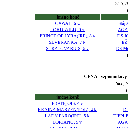
Stch, 
jméno koně
CAWAL, 6 v.
Stáj 
LORD WILD, 6 v.
AGA-
PRINCE OF LYRA(IRE), 8 v.
DS JO
SEVERANKA, 7 k.
EŽ 
STRATOVARIUS, 6 v.
DS Mo
CENA - vzpomínkový
Stch, 
P
jméno koně
FRANÇOIS, 4 v.
KRAINA MARZEŃ(POL), 4 k.
Da
LADY FARO(IRE), 5 k.
TIPPLER
LORIANO, 5 v.
AGA-