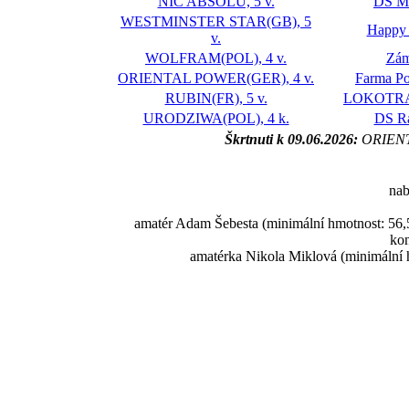
NIC ABSOLU, 5 v.
DS M
WESTMINSTER STAR(GB), 5
Happy
v.
WOLFRAM(POL), 4 v.
Zám
ORIENTAL POWER(GER), 4 v.
Farma Po
RUBIN(FR), 5 v.
LOKOTRAN
URODZIWA(POL), 4 k.
DS R
Škrtnuti k 09.06.2026:
ORIENT
nab
amatér Adam Šebesta (minimální hmotnost: 56,5
kon
amatérka Nikola Miklová (minimální h