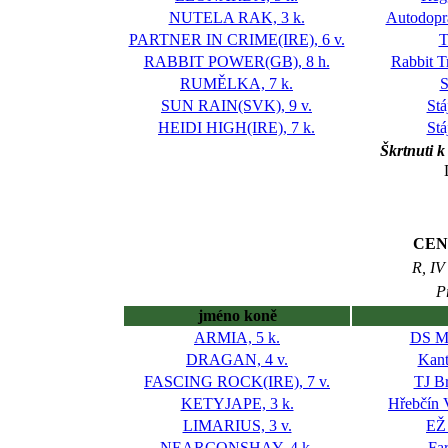
NUTELA RAK, 3 k.
Autodopra
PARTNER IN CRIME(IRE), 6 v.
T
RABBIT POWER(GB), 8 h.
Rabbit T
RUMĚLKA, 7 k.
S
SUN RAIN(SVK), 9 v.
Stá
HEIDI HIGH(IRE), 7 k.
Stá
Škrtnuti 
CEN
R, IV
P
jméno koně
ARMIA, 5 k.
DS M
DRAGAN, 4 v.
Kant
FASCING ROCK(IRE), 7 v.
TJ B
KETYJAPE, 3 k.
Hřebčín V
LIMARIUS, 3 v.
EŽ 
NEARCONSHAY, 4 k.
Fa