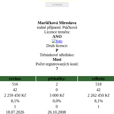
Maršíčková Miroslava
rodné příjmení: Ptáčková
Licence trenéra:
ANO
Druh licence:
P
Tréninkové středisko:
Most
Počet registrovaných koní:
7
rovina:
překážky:
celkem:
516
2
518
42
0
42
2 259 450 Kč
3 000 Kč
2 262 450 Kč
8,1%
0,0%
8,1%
1
0
1
18.07.2026
26.10.2008