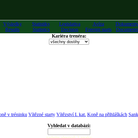
Výsledky
Statistiky
Legislativa
Avíza
Dokument
Results
Statistics
Decision
Foreign starts
Documents
Kariéra trenéra:
ně v tréninku
Vítězné starty
Vítězství I. kat.
Koně na přihláškách
Sank
Vyhledat v databázi:
zadejte alespoň 2 znaky