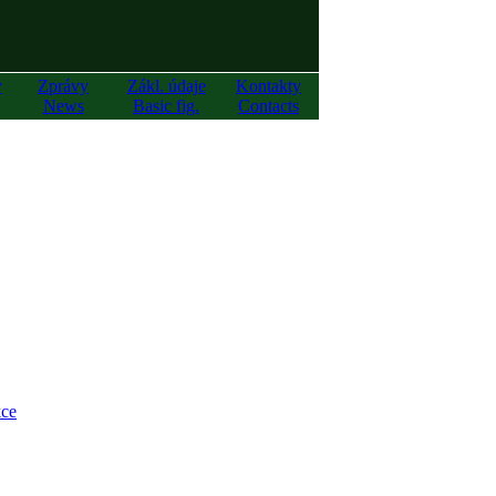
y
Zprávy
Zákl. údaje
Kontakty
News
Basic fig.
Contacts
ce