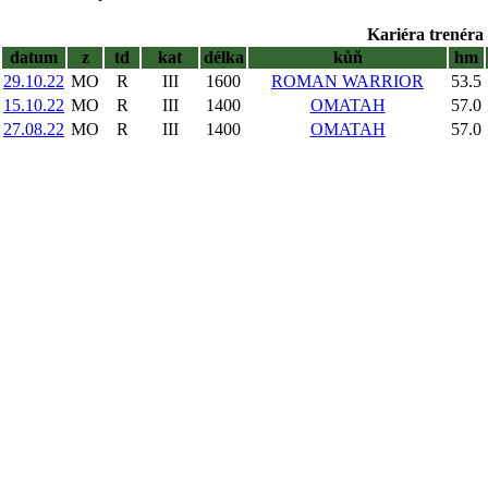
Kariéra trenéra 
datum
z
td
kat
délka
kůň
hm
29.10.22
MO
R
III
1600
ROMAN WARRIOR
53.5
15.10.22
MO
R
III
1400
OMATAH
57.0
27.08.22
MO
R
III
1400
OMATAH
57.0