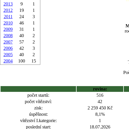
2013
9
1
2012
19
1
2011
24
3
2010
46
1
M
2009
31
1
ro
2008
40
2
2007
57
2
2006
42
3
2005
40
2
2004
100
15
Poč
rovina:
počet startů:
516
počet vítězství:
42
zisk:
2 259 450 Kč
úspěšnost:
8,1%
vítězství I.kategorie:
1
poslední start:
18.07.2026