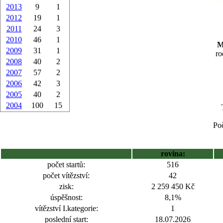
2013
9
1
2012
19
1
2011
24
3
2010
46
1
M
2009
31
1
ro
2008
40
2
2007
57
2
2006
42
3
2005
40
2
2004
100
15
Poč
rovina:
počet startů:
516
počet vítězství:
42
zisk:
2 259 450 Kč
úspěšnost:
8,1%
vítězství I.kategorie:
1
poslední start:
18.07.2026