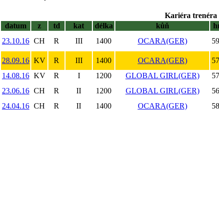
Kariéra trenéra 
datum
z
td
kat
délka
kůň
h
23.10.16
CH
R
III
1400
OCARA(GER)
59
28.09.16
KV
R
III
1400
OCARA(GER)
57
14.08.16
KV
R
I
1200
GLOBAL GIRL(GER)
57
23.06.16
CH
R
II
1200
GLOBAL GIRL(GER)
56
24.04.16
CH
R
II
1400
OCARA(GER)
58