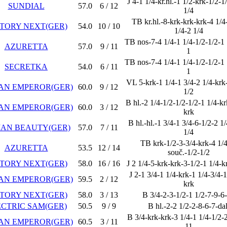
J 4-1 1/4-kr.hl.-1 1/2-krk-1/2-1
SUNDIAL
57.0
6 / 12
1/4
TB kr.hl.-8-krk-krk-krk-4 1/4
TORY NEXT(GER)
54.0
10 / 10
1/4-2 1/4
TB nos-7-4 1/4-1 1/4-1/2-1/2-1 
AZURETTA
57.0
9 / 11
1
TB nos-7-4 1/4-1 1/4-1/2-1/2-1 
SECRETKA
54.0
6 / 11
1
VL 5-krk-1 1/4-1 3/4-2 1/4-krk
AN EMPEROR(GER)
60.0
9 / 12
1/2
B hl.-2 1/4-1/2-1/2-1/2-1 1/4-kr
AN EMPEROR(GER)
60.0
3 / 12
krk
B hl.-hl.-1 3/4-1 3/4-6-1/2-2 1
AN BEAUTY(GER)
57.0
7 / 11
1/4
TB krk-1/2-3-3/4-krk-4 1/4
AZURETTA
53.5
12 / 14
souč.-1/2-1/2
TORY NEXT(GER)
58.0
16 / 16
J 2 1/4-5-krk-krk-3-1/2-1 1/4-kr
J 2-1 3/4-1 1/4-krk-1 1/4-3/4-1
AN EMPEROR(GER)
59.5
2 / 12
krk
TORY NEXT(GER)
58.0
3 / 13
B 3/4-2-3-1/2-1 1/2-7-9-6
CTRIC SAM(GER)
50.5
9 / 9
B hl.-2-2 1/2-2-8-6-7-dal
B 3/4-krk-krk-3 1/4-1 1/4-1/2-
AN EMPEROR(GER)
60.5
3 / 11
11