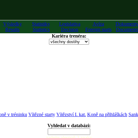
Výsledky
Statistiky
Legislativa
Avíza
Dokument
Results
Statistics
Decision
Foreign starts
Documents
Kariéra trenéra:
ně v tréninku
Vítězné starty
Vítězství I. kat.
Koně na přihláškách
Sank
Vyhledat v databázi:
zadejte alespoň 2 znaky