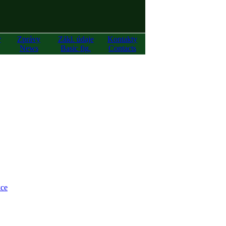
y
Zprávy
Zákl. údaje
Kontakty
News
Basic fig.
Contacts
ce