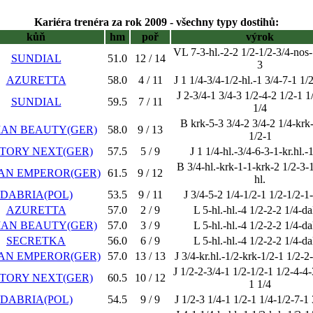
Kariéra trenéra za rok 2009 - všechny typy dostihů:
kůň
hm
poř
výrok
VL 7-3-hl.-2-2 1/2-1/2-3/4-nos-
SUNDIAL
51.0
12 / 14
3
AZURETTA
58.0
4 / 11
J 1 1/4-3/4-1/2-hl.-1 3/4-7-1 1/
J 2-3/4-1 3/4-3 1/2-4-2 1/2-1 1
SUNDIAL
59.5
7 / 11
1/4
B krk-5-3 3/4-2 3/4-2 1/4-krk-
AN BEAUTY(GER)
58.0
9 / 13
1/2-1
TORY NEXT(GER)
57.5
5 / 9
J 1 1/4-hl.-3/4-6-3-1-kr.hl.-
B 3/4-hl.-krk-1-1-krk-2 1/2-3-1
AN EMPEROR(GER)
61.5
9 / 12
hl.
DABRIA(POL)
53.5
9 / 11
J 3/4-5-2 1/4-1/2-1 1/2-1/2-1
AZURETTA
57.0
2 / 9
L 5-hl.-hl.-4 1/2-2-2 1/4-da
AN BEAUTY(GER)
57.0
3 / 9
L 5-hl.-hl.-4 1/2-2-2 1/4-da
SECRETKA
56.0
6 / 9
L 5-hl.-hl.-4 1/2-2-2 1/4-da
AN EMPEROR(GER)
57.0
13 / 13
J 3/4-kr.hl.-1/2-krk-1/2-1 1/2-2
J 1/2-2-3/4-1 1/2-1/2-1 1/2-4-4-
TORY NEXT(GER)
60.5
10 / 12
1 1/4
DABRIA(POL)
54.5
9 / 9
J 1/2-3 1/4-1 1/2-1 1/4-1/2-7-1 