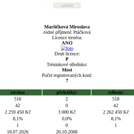
Maršíčková Miroslava
rodné příjmení: Ptáčková
Licence trenéra:
ANO
Druh licence:
P
Tréninkové středisko:
Most
Počet registrovaných koní:
7
rovina:
překážky:
celkem:
516
2
518
42
0
42
2 259 450 Kč
3 000 Kč
2 262 450 Kč
8,1%
0,0%
8,1%
1
0
1
18.07.2026
26.10.2008