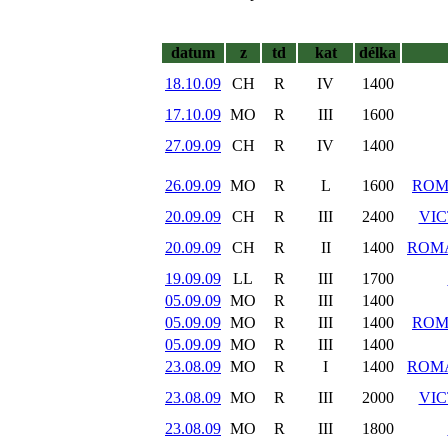
datum
z
td
kat
délka
18.10.09
CH
R
IV
1400
17.10.09
MO
R
III
1600
27.09.09
CH
R
IV
1400
26.09.09
MO
R
L
1600
ROM
20.09.09
CH
R
III
2400
VIC
20.09.09
CH
R
II
1400
ROM
19.09.09
LL
R
III
1700
05.09.09
MO
R
III
1400
05.09.09
MO
R
III
1400
ROM
05.09.09
MO
R
III
1400
23.08.09
MO
R
I
1400
ROM
23.08.09
MO
R
III
2000
VIC
23.08.09
MO
R
III
1800