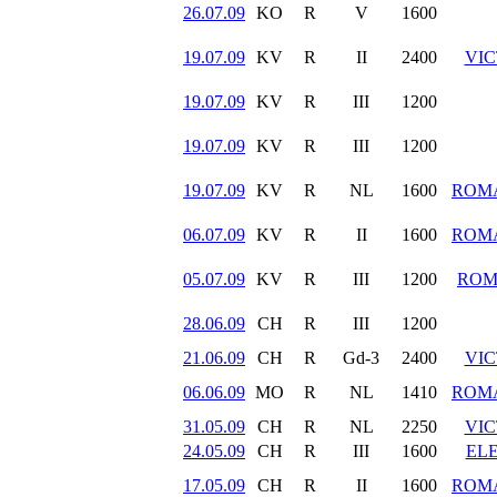
26.07.09
KO
R
V
1600
19.07.09
KV
R
II
2400
VIC
19.07.09
KV
R
III
1200
19.07.09
KV
R
III
1200
19.07.09
KV
R
NL
1600
ROM
06.07.09
KV
R
II
1600
ROM
05.07.09
KV
R
III
1200
ROM
28.06.09
CH
R
III
1200
21.06.09
CH
R
Gd-3
2400
VIC
06.06.09
MO
R
NL
1410
ROM
31.05.09
CH
R
NL
2250
VIC
24.05.09
CH
R
III
1600
ELE
17.05.09
CH
R
II
1600
ROM