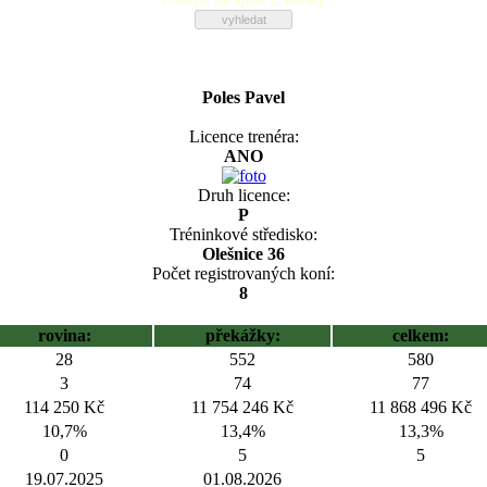
Poles Pavel
Licence trenéra:
ANO
Druh licence:
P
Tréninkové středisko:
Olešnice 36
Počet registrovaných koní:
8
rovina:
překážky:
celkem:
28
552
580
3
74
77
114 250 Kč
11 754 246 Kč
11 868 496 Kč
10,7%
13,4%
13,3%
0
5
5
19.07.2025
01.08.2026