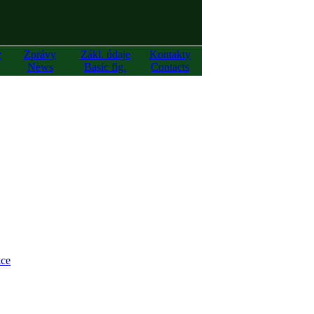
y
Zprávy
Zákl. údaje
Kontakty
News
Basic fig.
Contacts
ce