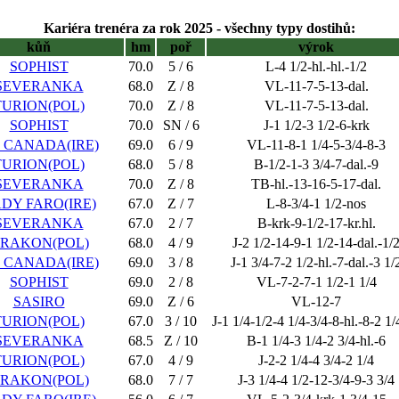
Kariéra trenéra za rok 2025 - všechny typy dostihů:
kůň
hm
poř
výrok
SOPHIST
70.0
5 / 6
L-4 1/2-hl.-hl.-1/2
SEVERANKA
68.0
Z / 8
VL-11-7-5-13-dal.
TURION(POL)
70.0
Z / 8
VL-11-7-5-13-dal.
SOPHIST
70.0
SN / 6
J-1 1/2-3 1/2-6-krk
 CANADA(IRE)
69.0
6 / 9
VL-11-8-1 1/4-5-3/4-8-3
TURION(POL)
68.0
5 / 8
B-1/2-1-3 3/4-7-dal.-9
SEVERANKA
70.0
Z / 8
TB-hl.-13-16-5-17-dal.
DY FARO(IRE)
67.0
Z / 7
L-8-3/4-1 1/2-nos
SEVERANKA
67.0
2 / 7
B-krk-9-1/2-17-kr.hl.
RAKON(POL)
68.0
4 / 9
J-2 1/2-14-9-1 1/2-14-dal.-1/
 CANADA(IRE)
69.0
3 / 8
J-1 3/4-7-2 1/2-hl.-7-dal.-3 1/
SOPHIST
69.0
2 / 8
VL-7-2-7-1 1/2-1 1/4
SASIRO
69.0
Z / 6
VL-12-7
TURION(POL)
67.0
3 / 10
J-1 1/4-1/2-4 1/4-3/4-8-hl.-8-2 1/
SEVERANKA
68.5
Z / 10
B-1 1/4-3 1/4-2 3/4-hl.-6
TURION(POL)
67.0
4 / 9
J-2-2 1/4-4 3/4-2 1/4
RAKON(POL)
68.0
7 / 7
J-3 1/4-4 1/2-12-3/4-9-3 3/4