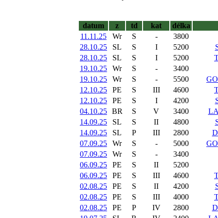
datum
z
td
kat
délka
11.11.25
Wr
S
-
3800
28.10.25
SL
S
I
5200
28.10.25
SL
S
I
5200
19.10.25
Wr
S
-
3400
19.10.25
Wr
S
-
5500
GO
12.10.25
PE
S
III
4600
12.10.25
PE
S
I
4200
04.10.25
BR
S
V
3400
LA
14.09.25
SL
S
II
4800
14.09.25
SL
P
III
2800
D
07.09.25
Wr
S
-
5000
GO
07.09.25
Wr
S
-
3400
06.09.25
PE
S
II
5200
06.09.25
PE
S
III
4600
02.08.25
PE
S
II
4200
02.08.25
PE
S
III
4000
02.08.25
PE
P
IV
2800
D