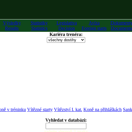
Výsledky
Statistiky
Legislativa
Avíza
Dokument
Results
Statistics
Decision
Foreign starts
Documents
Kariéra trenéra:
ně v tréninku
Vítězné starty
Vítězství I. kat.
Koně na přihláškách
Sank
Vyhledat v databázi:
zadejte alespoň 2 znaky