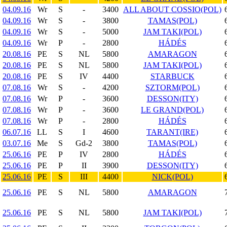
04.09.16
Wr
S
-
3400
ALL ABOUT COSSIO(POL)
04.09.16
Wr
S
-
3800
TAMAS(POL)
04.09.16
Wr
S
-
5000
JAM TAKI(POL)
04.09.16
Wr
P
-
2800
HÁDÉS
20.08.16
PE
S
NL
5800
AMARAGON
20.08.16
PE
S
NL
5800
JAM TAKI(POL)
20.08.16
PE
S
IV
4400
STARBUCK
07.08.16
Wr
S
-
4200
SZTORM(POL)
07.08.16
Wr
P
-
3600
DESSON(ITY)
07.08.16
Wr
P
-
3600
LE GRAND(POL)
07.08.16
Wr
P
-
2800
HÁDÉS
06.07.16
LL
S
I
4600
TARANT(IRE)
03.07.16
Me
S
Gd-2
3800
TAMAS(POL)
25.06.16
PE
P
IV
2800
HÁDÉS
25.06.16
PE
P
II
3900
DESSON(ITY)
25.06.16
PE
S
III
4400
NICK(POL)
25.06.16
PE
S
NL
5800
AMARAGON
25.06.16
PE
S
NL
5800
JAM TAKI(POL)