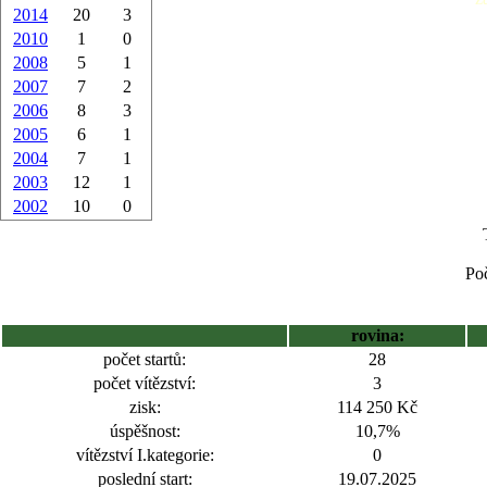
2014
20
3
2010
1
0
2008
5
1
2007
7
2
2006
8
3
2005
6
1
2004
7
1
2003
12
1
2002
10
0
Poč
rovina:
počet startů:
28
počet vítězství:
3
zisk:
114 250 Kč
úspěšnost:
10,7%
vítězství I.kategorie:
0
poslední start:
19.07.2025