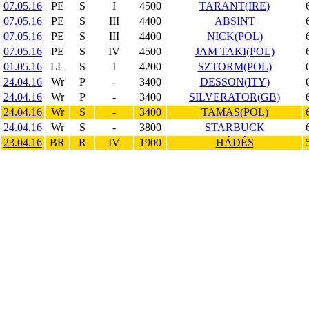
07.05.16
PE
S
I
4500
TARANT(IRE)
07.05.16
PE
S
III
4400
ABSINT
07.05.16
PE
S
III
4400
NICK(POL)
07.05.16
PE
S
IV
4500
JAM TAKI(POL)
01.05.16
LL
S
I
4200
SZTORM(POL)
24.04.16
Wr
P
-
3400
DESSON(ITY)
24.04.16
Wr
P
-
3400
SILVERATOR(GB)
24.04.16
Wr
S
-
3400
TAMAS(POL)
24.04.16
Wr
S
-
3800
STARBUCK
23.04.16
BR
R
IV
1900
HÁDÉS