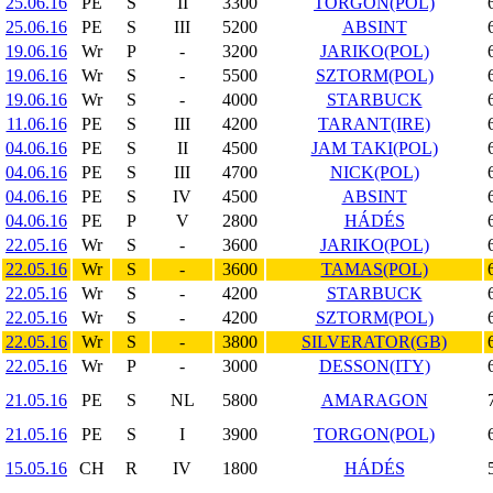
25.06.16
PE
S
II
3300
TORGON(POL)
25.06.16
PE
S
III
5200
ABSINT
19.06.16
Wr
P
-
3200
JARIKO(POL)
19.06.16
Wr
S
-
5500
SZTORM(POL)
19.06.16
Wr
S
-
4000
STARBUCK
11.06.16
PE
S
III
4200
TARANT(IRE)
04.06.16
PE
S
II
4500
JAM TAKI(POL)
04.06.16
PE
S
III
4700
NICK(POL)
04.06.16
PE
S
IV
4500
ABSINT
04.06.16
PE
P
V
2800
HÁDÉS
22.05.16
Wr
S
-
3600
JARIKO(POL)
22.05.16
Wr
S
-
3600
TAMAS(POL)
22.05.16
Wr
S
-
4200
STARBUCK
22.05.16
Wr
S
-
4200
SZTORM(POL)
22.05.16
Wr
S
-
3800
SILVERATOR(GB)
22.05.16
Wr
P
-
3000
DESSON(ITY)
21.05.16
PE
S
NL
5800
AMARAGON
21.05.16
PE
S
I
3900
TORGON(POL)
15.05.16
CH
R
IV
1800
HÁDÉS