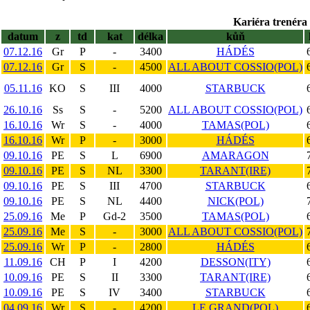
Kariéra trenéra 
datum
z
td
kat
délka
kůň
07.12.16
Gr
P
-
3400
HÁDÉS
07.12.16
Gr
S
-
4500
ALL ABOUT COSSIO(POL)
05.11.16
KO
S
III
4000
STARBUCK
26.10.16
Ss
S
-
5200
ALL ABOUT COSSIO(POL)
16.10.16
Wr
S
-
4000
TAMAS(POL)
16.10.16
Wr
P
-
3000
HÁDÉS
09.10.16
PE
S
L
6900
AMARAGON
09.10.16
PE
S
NL
3300
TARANT(IRE)
09.10.16
PE
S
III
4700
STARBUCK
09.10.16
PE
S
NL
4400
NICK(POL)
25.09.16
Me
P
Gd-2
3500
TAMAS(POL)
25.09.16
Me
S
-
3000
ALL ABOUT COSSIO(POL)
25.09.16
Wr
P
-
2800
HÁDÉS
11.09.16
CH
P
I
4200
DESSON(ITY)
10.09.16
PE
S
II
3300
TARANT(IRE)
10.09.16
PE
S
IV
3400
STARBUCK
04.09.16
Wr
S
-
4200
LE GRAND(POL)