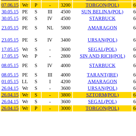
07.06.15
Wr
P
-
3200
TORGON(POL)
6
30.05.15
PE
S
III
4500
SUN BELINA(POL)
6
30.05.15
PE
S
IV
4500
STARBUCK
6
23.05.15
PE
S
NL
5800
AMARAGON
6
23.05.15
PE
S
IV
3400
URSAN(POL)
6
17.05.15
Wr
S
-
3600
SEGAL(POL)
6
17.05.15
Wr
P
-
2800
SIN AND RICH(POL)
6
08.05.15
PE
S
IV
4000
STARBUCK
6
08.05.15
PE
S
III
4000
TARANT(IRE)
6
01.05.15
LL
S
I
4200
AMARAGON
6
26.04.15
Wr
S
-
3600
URSAN(POL)
6
26.04.15
Wr
S
-
3800
SZTORM(POL)
6
26.04.15
Wr
S
-
3600
SEGAL(POL)
6
26.04.15
Wr
P
-
3000
TORGON(POL)
6