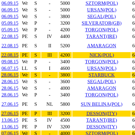
06.09.15
Wr
S
-
5000
SZTORM(POL)
6
06.09.15
Wr
S
-
5000
URSAN(POL)
6
06.09.15
Wr
S
-
3800
SEGAL(POL)
6
05.09.15
Wr
P
-
3200
SILVERATOR(GB)
6
05.09.15
Wr
P
-
4200
TORGON(POL)
6
22.08.15
PE
S
IV
4400
TARANT(IRE)
6
22.08.15
PE
S
II
5200
AMARAGON
6
22.08.15
PE
S
III
4200
NICK(POL)
6
09.08.15
Wr
P
-
3400
TORGON(POL)
6
06.07.15
LL
S
I
4600
URSAN(POL)
6
28.06.15
Wr
S
-
3800
STARBUCK
6
28.06.15
Wr
S
-
3600
SEGAL(POL)
6
28.06.15
Wr
S
-
4000
AMARAGON
6
28.06.15
Wr
P
-
3400
TORGON(POL)
6
27.06.15
PE
S
NL
5800
SUN BELINA(POL)
6
27.06.15
PE
P
III
3200
DESSON(ITY)
6
13.06.15
PE
S
IV
4500
TARANT(IRE)
6
13.06.15
PE
P
IV
3200
DESSON(ITY)
6
07.06.15
Wr
S
-
4000
SZTORM(POL)
6