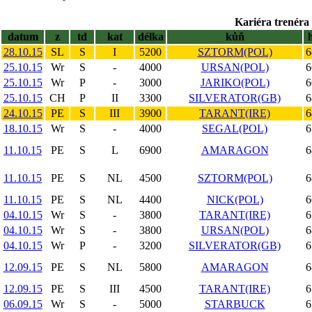
Kariéra trenéra 
datum
z
td
kat
délka
kůň
28.10.15
SL
S
I
5200
SZTORM(POL)
6
25.10.15
Wr
S
-
4000
URSAN(POL)
6
25.10.15
Wr
P
-
3000
JARIKO(POL)
6
25.10.15
CH
P
II
3300
SILVERATOR(GB)
6
24.10.15
PE
S
III
3900
TARANT(IRE)
6
18.10.15
Wr
S
-
4000
SEGAL(POL)
6
11.10.15
PE
S
L
6900
AMARAGON
6
11.10.15
PE
S
NL
4500
SZTORM(POL)
6
11.10.15
PE
S
NL
4400
NICK(POL)
6
04.10.15
Wr
S
-
3800
TARANT(IRE)
6
04.10.15
Wr
S
-
3800
URSAN(POL)
6
04.10.15
Wr
P
-
3200
SILVERATOR(GB)
6
12.09.15
PE
S
NL
5800
AMARAGON
6
12.09.15
PE
S
III
4500
TARANT(IRE)
6
06.09.15
Wr
S
-
5000
STARBUCK
6