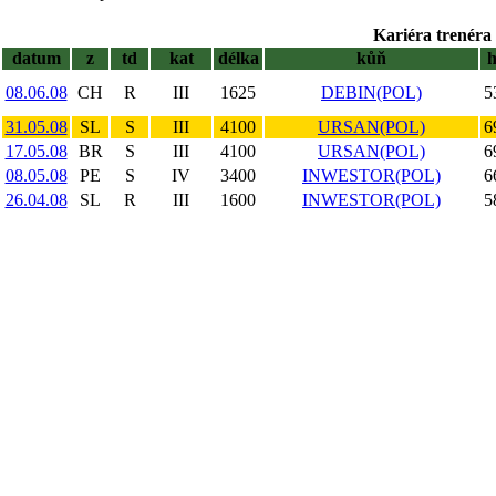
Kariéra trenéra 
datum
z
td
kat
délka
kůň
08.06.08
CH
R
III
1625
DEBIN(POL)
5
31.05.08
SL
S
III
4100
URSAN(POL)
6
17.05.08
BR
S
III
4100
URSAN(POL)
6
08.05.08
PE
S
IV
3400
INWESTOR(POL)
6
26.04.08
SL
R
III
1600
INWESTOR(POL)
5