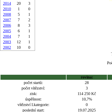
2014
20
3
2010
1
0
2008
5
1
2007
7
2
2006
8
3
2005
6
1
2004
7
1
2003
12
1
2002
10
0
Poč
rovina:
počet startů:
28
počet vítězství:
3
zisk:
114 250 Kč
úspěšnost:
10,7%
vítězství I.kategorie:
0
poslední start:
19.07.2025