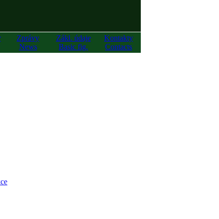
y
Zprávy
Zákl. údaje
Kontakty
News
Basic fig.
Contacts
ce