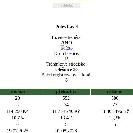
Poles Pavel
Licence trenéra:
ANO
Druh licence:
P
Tréninkové středisko:
Olešnice 36
Počet registrovaných koní:
8
rovina:
překážky:
celkem:
28
552
580
3
74
77
114 250 Kč
11 754 246 Kč
11 868 496 Kč
10,7%
13,4%
13,3%
0
5
5
19.07.2025
01.08.2026