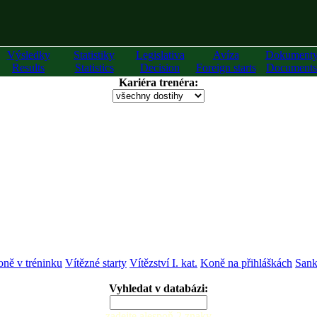
Výsledky
Statistiky
Legislativa
Avíza
Dokument
Results
Statistics
Decision
Foreign starts
Documents
Kariéra trenéra:
ně v tréninku
Vítězné starty
Vítězství I. kat.
Koně na přihláškách
Sank
Vyhledat v databázi:
zadejte alespoň 2 znaky