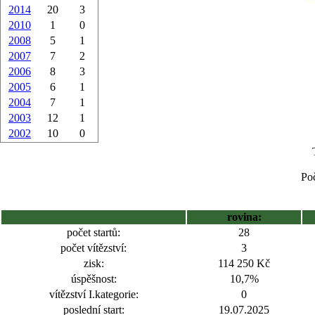
2014
20
3
2010
1
0
2008
5
1
2007
7
2
2006
8
3
2005
6
1
2004
7
1
2003
12
1
2002
10
0
Poč
rovina:
počet startů:
28
počet vítězství:
3
zisk:
114 250 Kč
úspěšnost:
10,7%
vítězství I.kategorie:
0
poslední start:
19.07.2025