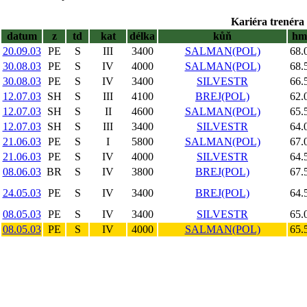
Kariéra trenéra 
datum
z
td
kat
délka
kůň
hm
20.09.03
PE
S
III
3400
SALMAN(POL)
68.
30.08.03
PE
S
IV
4000
SALMAN(POL)
68.
30.08.03
PE
S
IV
3400
SILVESTR
66.
12.07.03
SH
S
III
4100
BREJ(POL)
62.
12.07.03
SH
S
II
4600
SALMAN(POL)
65.
12.07.03
SH
S
III
3400
SILVESTR
64.
21.06.03
PE
S
I
5800
SALMAN(POL)
67.
21.06.03
PE
S
IV
4000
SILVESTR
64.
08.06.03
BR
S
IV
3800
BREJ(POL)
67.
24.05.03
PE
S
IV
3400
BREJ(POL)
64.
08.05.03
PE
S
IV
3400
SILVESTR
65.
08.05.03
PE
S
IV
4000
SALMAN(POL)
65.